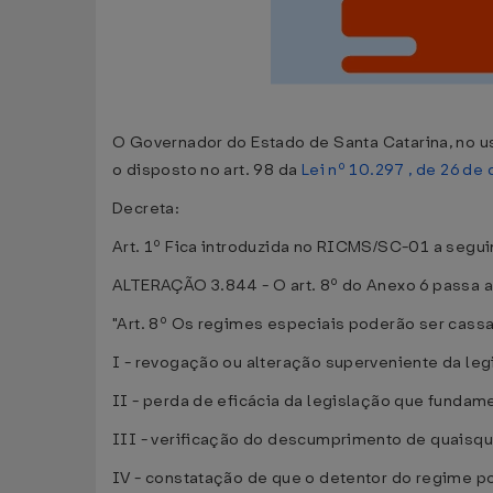
O Governador do Estado de Santa Catarina, no us
o disposto no art. 98 da
Lei nº 10.297 , de 26 d
Decreta:
Art. 1º Fica introduzida no RICMS/SC-01 a segui
ALTERAÇÃO 3.844 - O art. 8º do Anexo 6 passa a
"Art. 8º Os regimes especiais poderão ser cass
I - revogação ou alteração superveniente da le
II - perda de eficácia da legislação que funda
III - verificação do descumprimento de quaisqu
IV - constatação de que o detentor do regime po