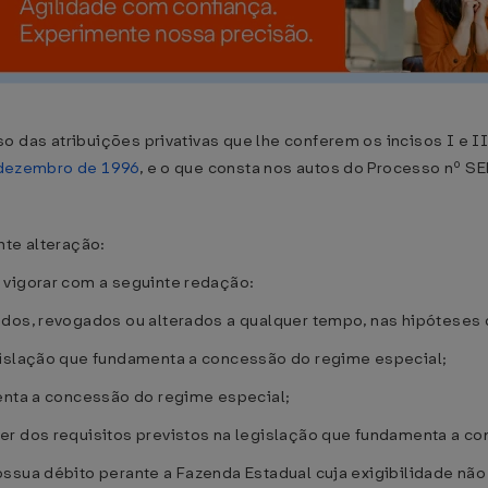
o das atribuições privativas que lhe conferem os incisos I e II
e dezembro de 1996
, e o que consta nos autos do Processo nº SE
nte alteração:
 vigorar com a seguinte redação:
ados, revogados ou alterados a qualquer tempo, nas hipóteses 
gislação que fundamenta a concessão do regime especial;
menta a concessão do regime especial;
er dos requisitos previstos na legislação que fundamenta a c
ssua débito perante a Fazenda Estadual cuja exigibilidade não