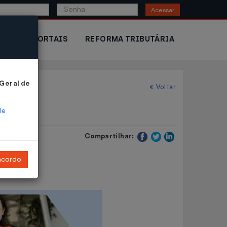
Acessar
IOR
PORTAIS
REFORMA TRIBUTÁRIA
 Geral de
Voltar
de
Compartilhar:
ncordo