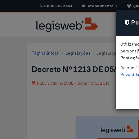
0800 202 5544
Atendimento
Qu
Pol
Utilizam
personali
Página Inicial
Legislações
Legislação Estadual 
Proteção
Decreto Nº 1213 DE 05/07/20
Ao conti
Privacid
Publicado no DOE - SC em 6 jul 2017