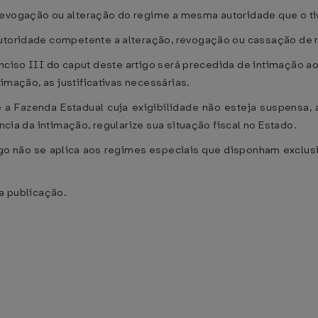
revogação ou alteração do regime a mesma autoridade que o ti
autoridade competente a alteração, revogação ou cassação de 
iso III do caput deste artigo será precedida de intimação ao
timação, as justificativas necessárias.
 a Fazenda Estadual cuja exigibilidade não esteja suspensa, 
ência da intimação, regularize sua situação fiscal no Estado.
rtigo não se aplica aos regimes especiais que disponham excl
ua publicação.