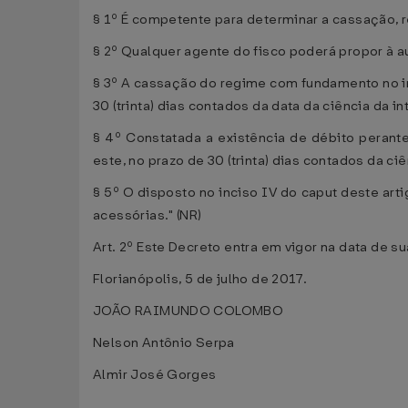
§ 1º É competente para determinar a cassação, 
§ 2º Qualquer agente do fisco poderá propor à 
§ 3º A cassação do regime com fundamento no inc
30 (trinta) dias contados da data da ciência da in
§ 4º Constatada a existência de débito perante
este, no prazo de 30 (trinta) dias contados da ci
§ 5º O disposto no inciso IV do caput deste a
acessórias." (NR)
Art. 2º Este Decreto entra em vigor na data de s
Florianópolis, 5 de julho de 2017.
JOÃO RAIMUNDO COLOMBO
Nelson Antônio Serpa
Almir José Gorges