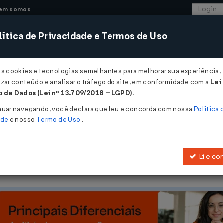
em somos
ítica de Privacidade e Termos de Uso
CONSULTORIA
SISTEMAS
COMÉRCIO EXTER
os cookies e tecnologias semelhantes para melhorar sua experiência,
zar conteúdo e analisar o tráfego do site, em conformidade com a
Lei
- Santa Catarina
 de Dados (Lei nº 13.709/2018 – LGPD)
.
17
nuar navegando, você declara que leu e concorda com nossa
Política 
ade
e nosso
Termo de Uso
.
Li e co
Introduz a Alteração 3.844 no RICMS/SC-01.