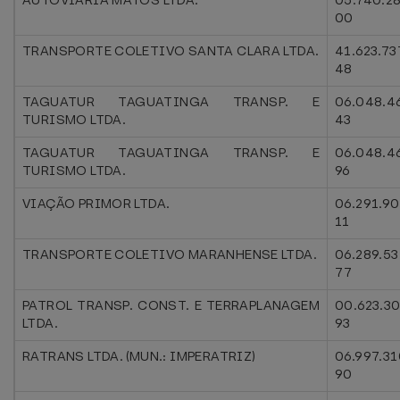
AUTOVIARIA MATOS LTDA.
05.740.2
00
TRANSPORTE COLETIVO SANTA CLARA LTDA.
41.623.73
48
TAGUATUR TAGUATINGA TRANSP. E
06.048.4
TURISMO LTDA.
43
TAGUATUR TAGUATINGA TRANSP. E
06.048.4
TURISMO LTDA.
96
VIAÇÃO PRIMOR LTDA.
06.291.9
11
TRANSPORTE COLETIVO MARANHENSE LTDA.
06.289.5
77
PATROL TRANSP. CONST. E TERRAPLANAGEM
00.623.3
LTDA.
93
RATRANS LTDA. (MUN.: IMPERATRIZ)
06.997.3
90