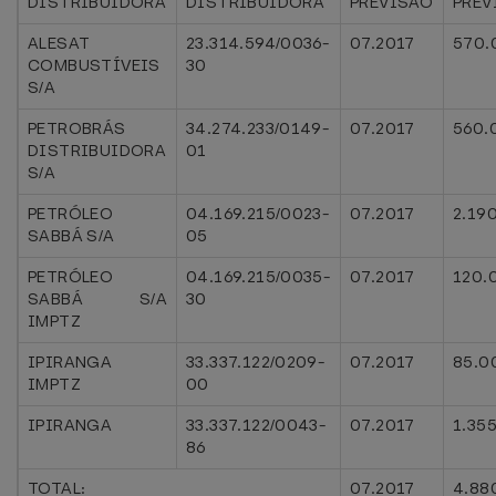
DISTRIBUIDORA
DISTRIBUIDORA
PREVISÃO
PREV
ALESAT
23.314.594/0036-
07.2017
570.
COMBUSTÍVEIS
30
S/A
PETROBRÁS
34.274.233/0149-
07.2017
560.
DISTRIBUIDORA
01
S/A
PETRÓLEO
04.169.215/0023-
07.2017
2.19
SABBÁ S/A
05
PETRÓLEO
04.169.215/0035-
07.2017
120.
SABBÁ S/A
30
IMPTZ
IPIRANGA
33.337.122/0209-
07.2017
85.0
IMPTZ
00
IPIRANGA
33.337.122/0043-
07.2017
1.35
86
TOTAL:
07.2017
4.88