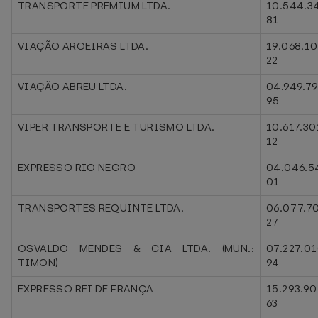
TRANSPORTE PREMIUM LTDA.
10.544.3
81
VIAÇÃO AROEIRAS LTDA.
19.068.1
22
VIAÇÃO ABREU LTDA.
04.949.7
95
VIPER TRANSPORTE E TURISMO LTDA.
10.617.30
12
EXPRESSO RIO NEGRO
04.046.5
01
TRANSPORTES REQUINTE LTDA.
06.077.7
27
OSVALDO MENDES & CIA LTDA. (MUN.:
07.227.0
TIMON)
94
EXPRESSO REI DE FRANÇA
15.293.9
63