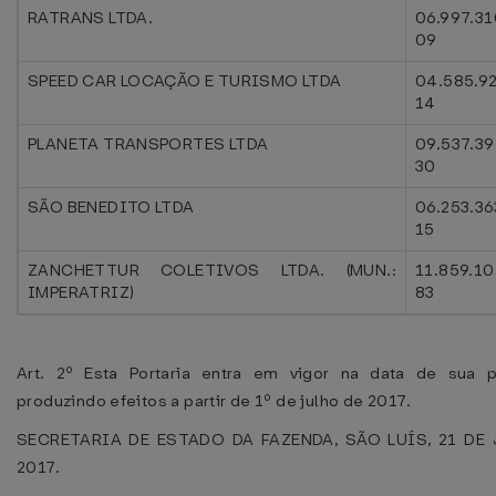
RATRANS LTDA.
06.997.3
09
SPEED CAR LOCAÇÃO E TURISMO LTDA
04.585.9
14
PLANETA TRANSPORTES LTDA
09.537.3
30
SÃO BENEDITO LTDA
06.253.36
15
ZANCHETTUR COLETIVOS LTDA. (MUN.:
11.859.1
IMPERATRIZ)
83
Art. 2º Esta Portaria entra em vigor na data de sua p
produzindo efeitos a partir de 1º de julho de 2017.
SECRETARIA DE ESTADO DA FAZENDA, SÃO LUÍS, 21 DE
2017.