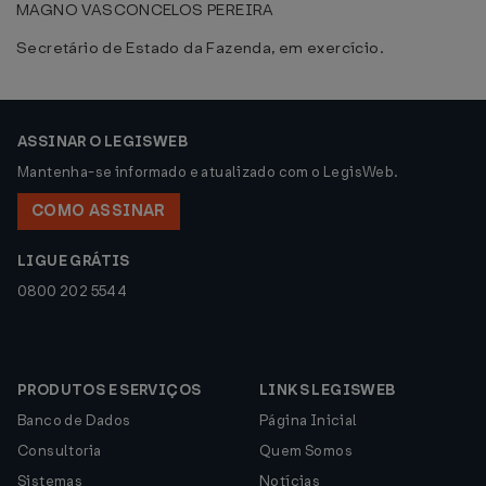
MAGNO VASCONCELOS PEREIRA
Secretário de Estado da Fazenda, em exercício.
ASSINAR O LEGISWEB
Mantenha-se informado e atualizado com o LegisWeb.
COMO ASSINAR
LIGUE GRÁTIS
0800 202 5544
PRODUTOS E SERVIÇOS
LINKS LEGISWEB
Banco de Dados
Página Inicial
Consultoria
Quem Somos
Sistemas
Notícias