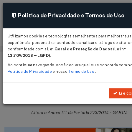
Política de Privacidade e Termos de Uso
Utilizamos cookies e tecnologias semelhantes para melhorar sua
Acessar
experiência, personalizar conteúdo e analisar o tráfego do site, e
conformidade com a
Lei Geral de Proteção de Dados (Lei nº
13.709/2018 – LGPD)
.
Página Inicial
Legislações
Legislação Estadual - Maranhão
Ao continuar navegando, você declara que leu e concorda com n
Política de Privacidade
e nosso
Termo de Uso
.
Portaria GABIN Nº 297 DE 21/06/20
Publicado no DOE - MA em 27 jun 2017
Li e c
Compartilhar:
Altera o Anexo III da Portaria 273/2014 - GABIN.