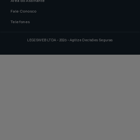
Área do Assinante
Fale Conosco
Telefones
LEGISWEB LTDA - 2026 - Agilize Decisões Seguras