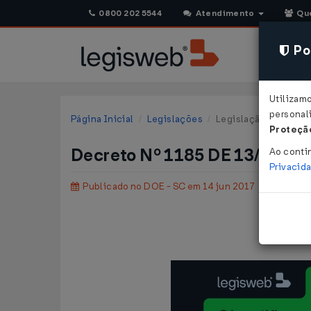
0800 202 5544
Atendimento
Qu
Pol
Utilizam
personali
Página Inicial
Legislações
Legislação Estadual 
Proteção
Decreto Nº 1185 DE 13/06/20
Ao conti
Privacid
Publicado no DOE - SC em 14 jun 2017