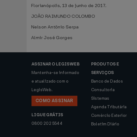
Florianópolis, 13 de junho de 2017.
JOÃO RAIMUNDO COLOMBO
Nelson Antônio Serpa
Almir José Gorges
ASSINAR O LEGISWEB
PRODUTOS E
Mantenha-se informado
SERVIÇOS
e atualizado com o
Banco de Dados
LegisWeb.
Consultoria
Sistemas
COMO ASSINAR
Agenda Tributária
LIGUE GRÁTIS
Comércio Exterior
0800 202 5544
Boletim Diário