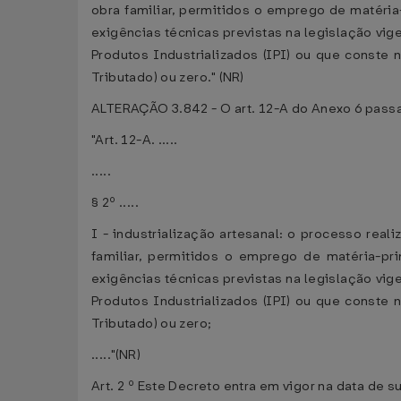
obra familiar, permitidos o emprego de matér
exigências técnicas previstas na legislação vi
Produtos Industrializados (IPI) ou que conste
Tributado) ou zero." (NR)
ALTERAÇÃO 3.842 - O art. 12-A do Anexo 6 passa
"Art. 12-A. .....
.....
§ 2º .....
I - industrialização artesanal: o processo rea
familiar, permitidos o emprego de matéria-
exigências técnicas previstas na legislação vi
Produtos Industrializados (IPI) ou que conste
Tributado) ou zero;
....."(NR)
Art. 2 º Este Decreto entra em vigor na data de s