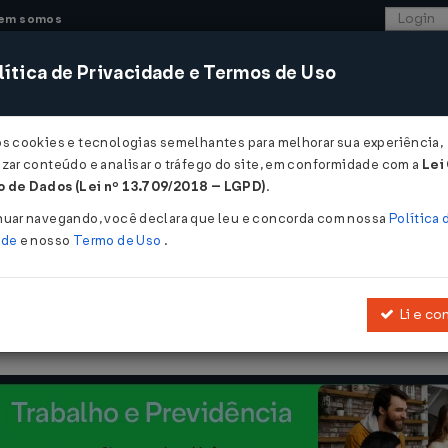
em somos
ítica de Privacidade e Termos de Uso
CONSULTORIA
SISTEMAS
COMÉRCIO EXTER
os cookies e tecnologias semelhantes para melhorar sua experiência,
zar conteúdo e analisar o tráfego do site, em conformidade com a
Lei
- Santa Catarina
 de Dados (Lei nº 13.709/2018 – LGPD)
.
17
nuar navegando, você declara que leu e concorda com nossa
Política 
ade
e nosso
Termo de Uso
.
Li e co
Introduz as Alterações 3.841 e 3.842 no RICMS/SC-01.