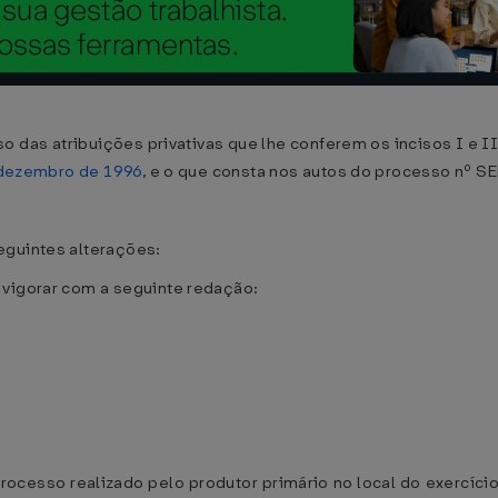
o das atribuições privativas que lhe conferem os incisos I e II
e dezembro de 1996
, e o que consta nos autos do processo nº S
eguintes alterações:
 vigorar com a seguinte redação:
 processo realizado pelo produtor primário no local do exercí