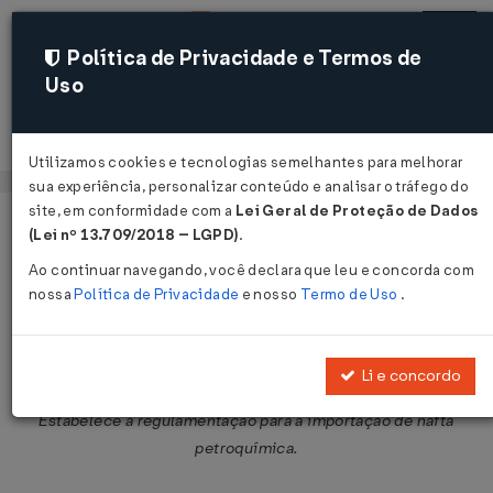
Política de Privacidade e Termos de
Uso
Acessar
Utilizamos cookies e tecnologias semelhantes para melhorar
sua experiência, personalizar conteúdo e analisar o tráfego do
site, em conformidade com a
Lei Geral de Proteção de Dados
Página Inicial
Legislações
Legislação Federal
Voltar
(Lei nº 13.709/2018 – LGPD)
.
Ao continuar navegando, você declara que leu e concorda com
Portaria ANP Nº 32 DE 23/02/2000
nossa
Política de Privacidade
e nosso
Termo de Uso
.
Publicado no DOU em 24 fev 2000
Compartilhar:
Li e concordo
Estabelece a regulamentação para a importação de nafta
petroquímica.