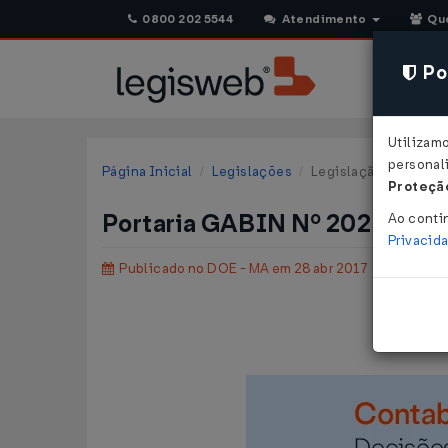
0800 202 5544
Atendimento
Qu
Pol
Utilizam
personali
Página Inicial
Legislações
Legislação Estadual
Proteção
Portaria GABIN Nº 202 DE 2
Ao conti
Privacid
Publicado no DOE - MA em 28 abr 2017