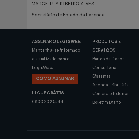
MARCELLUS RIBEIRO ALVES
Secretário de Estado da Fazenda
ASSINAR O LEGISWEB
PRODUTOS E
Mantenha-se informado
SERVIÇOS
e atualizado com o
Banco de Dados
LegisWeb.
Consultoria
Sistemas
COMO ASSINAR
Agenda Tributária
LIGUE GRÁTIS
Comércio Exterior
0800 202 5544
Boletim Diário