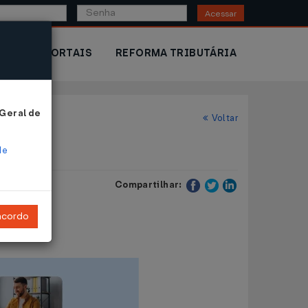
Acessar
IOR
PORTAIS
REFORMA TRIBUTÁRIA
 Geral de
Voltar
de
Compartilhar:
ncordo