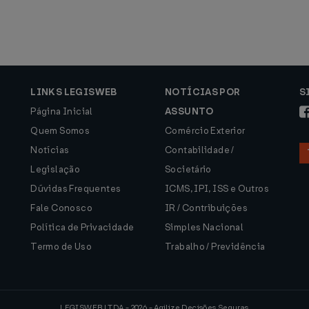
LINKS LEGISWEB
NOTÍCIAS POR
S
Página Inicial
ASSUNTO
Quem Somos
Comércio Exterior
Notícias
Contabilidade /
Legislação
Societário
Dúvidas Frequentes
ICMS, IPI, ISS e Outros
Fale Conosco
IR / Contribuições
Política de Privacidade
Simples Nacional
Termo de Uso
Trabalho / Previdência
LEGISWEB LTDA - 2026 - Agilize Decisões Seguras