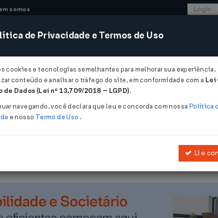
em somos
ítica de Privacidade e Termos de Uso
CONSULTORIA
SISTEMAS
COMÉRCIO EXTER
os cookies e tecnologias semelhantes para melhorar sua experiência,
zar conteúdo e analisar o tráfego do site, em conformidade com a
Lei
 - Maranhão
 de Dados (Lei nº 13.709/2018 – LGPD)
.
0/04/2017
nuar navegando, você declara que leu e concorda com nossa
Política 
ade
e nosso
Termo de Uso
.
Li e co
Altera o Anexo III da Portaria 273/2014 - GABIN.