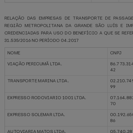
RELAÇÃO DAS EMPRESAS DE TRANSPORTE DE PASSAG
REGIÃO METROPOLITANA DA GRANDE SÃO LUÍS E IMP
CREDENCIADAS PARA USO DO BENEFÍCIO A QUE SE REFE
31.535/2016 NO PERÍODO 04.2017
NOME
CNPJ
VIAÇÃO PERICUMÃ LTDA.
86.773.31
42
TRANSPORTE MARINA LTDA.
02.210.74
99
EXPRESSO RODOVIARIO 1001 LTDA.
07.164.88
70
EXPRESSO SOLEMAR LTDA.
00.192.65
86
AUTOVIARIA MATOS LTDA.
05.740.28