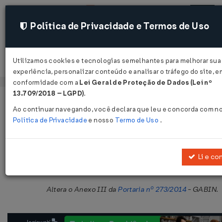
Política de Privacidade e Termos de Uso
Utilizamos cookies e tecnologias semelhantes para melhorar sua
Acessar
experiência, personalizar conteúdo e analisar o tráfego do site, e
conformidade com a
Lei Geral de Proteção de Dados (Lei nº
13.709/2018 – LGPD)
.
Página Inicial
Legislações
Legislação Estadual - Maranhão
Ao continuar navegando, você declara que leu e concorda com n
Política de Privacidade
e nosso
Termo de Uso
.
Portaria GABIN Nº 168 DE 15/03/20
Publicado no DOE - MA em 22 mar 2017
Li e co
Compartilhar:
Altera o Anexo III da
Portaria nº 273/2014
- GABIN.