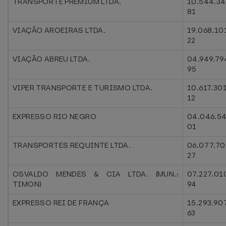
TRANSPORTE PREMIUM LTDA.
10.544.34
81
VIAÇÃO AROEIRAS LTDA.
19.068.10
22
VIAÇÃO ABREU LTDA.
04.949.79
95
VIPER TRANSPORTE E TURISMO LTDA.
10.617.30
12
EXPRESSO RIO NEGRO
04.046.5
01
TRANSPORTES REQUINTE LTDA.
06.077.70
27
OSVALDO MENDES & CIA LTDA. (MUN.:
07.227.01
TIMON)
94
EXPRESSO REI DE FRANÇA
15.293.90
63