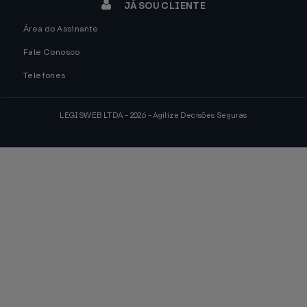
JÁ SOU CLIENTE
Área do Assinante
Fale Conosco
Telefones
LEGISWEB LTDA - 2026 - Agilize Decisões Seguras