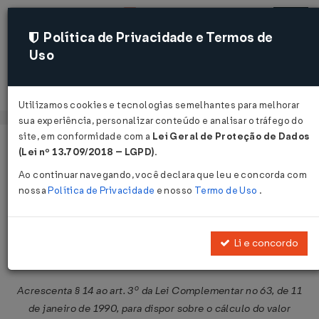
Política de Privacidade e Termos de
Uso
Acessar
Utilizamos cookies e tecnologias semelhantes para melhorar
sua experiência, personalizar conteúdo e analisar o tráfego do
site, em conformidade com a
Lei Geral de Proteção de Dados
Página Inicial
Legislações
Legislação Federal
Voltar
(Lei nº 13.709/2018 – LGPD)
.
Ao continuar navegando, você declara que leu e concorda com
Lei Complementar Nº 158 DE
nossa
Política de Privacidade
e nosso
Termo de Uso
.
23/02/2017
Publicado no DOU em 24 fev 2017
Li e concordo
Compartilhar:
Acrescenta § 14 ao art. 3º da Lei Complementar no 63, de 11
de janeiro de 1990, para dispor sobre o cálculo do valor