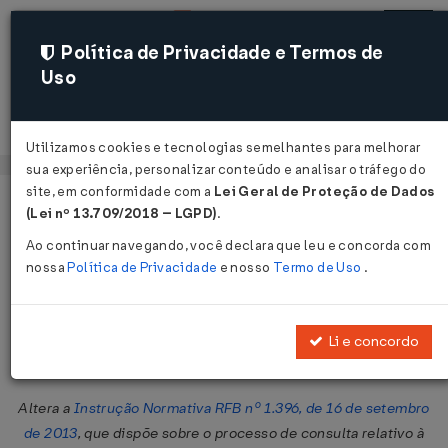
Política de Privacidade e Termos de
Uso
Acessar
Utilizamos cookies e tecnologias semelhantes para melhorar
sua experiência, personalizar conteúdo e analisar o tráfego do
site, em conformidade com a
Lei Geral de Proteção de Dados
Página Inicial
Legislações
Legislação Federal
Voltar
(Lei nº 13.709/2018 – LGPD)
.
Ao continuar navegando, você declara que leu e concorda com
Instrução Normativa RFB Nº 1689
nossa
Política de Privacidade
e nosso
Termo de Uso
.
DE 20/02/2017
Publicado no DOU em 21 fev 2017
Li e concordo
Compartilhar:
Altera a
Instrução Normativa RFB nº 1.396, de 16 de setembro
de 2013
, que dispõe sobre o processo de consulta relativo à