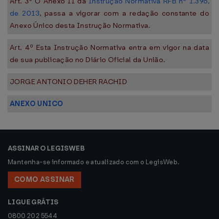
Art. 3º O Anexo II da
Instrução Normativa RFB nº 1.396,
de 2013
, passa a vigorar com a redação constante do
Anexo Único desta Instrução Normativa.
Art. 4º Esta Instrução Normativa entra em vigor na data
de sua publicação no Diário Oficial da União.
JORGE ANTONIO DEHER RACHID
ANEXO UNICO
ASSINAR O LEGISWEB
Mantenha-se informado e atualizado com o LegisWeb.
COMO ASSINAR
LIGUE GRÁTIS
0800 202 5544