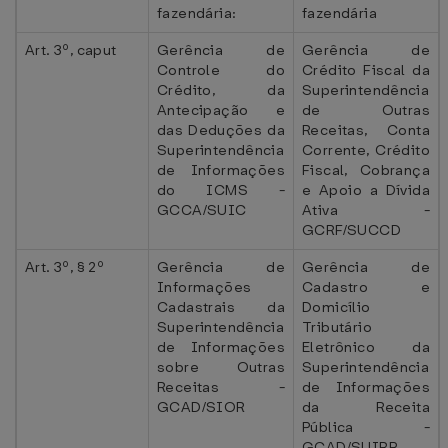
fazendária:
fazendária
Art. 3º, caput
Gerência de
Gerência de
Controle do
Crédito Fiscal da
Crédito, da
Superintendência
Antecipação e
de Outras
das Deduções da
Receitas, Conta
Superintendência
Corrente, Crédito
de Informações
Fiscal, Cobrança
do ICMS -
e Apoio a Dívida
GCCA/SUIC
Ativa -
GCRF/SUCCD
Art. 3º, § 2º
Gerência de
Gerência de
Informações
Cadastro e
Cadastrais da
Domicílio
Superintendência
Tributário
de Informações
Eletrônico da
sobre Outras
Superintendência
Receitas -
de Informações
GCAD/SIOR
da Receita
Pública -
GCAD/SUIRP