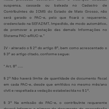
suspensa, cassada ou baixada no Cadastro de
Contribuintes do ICMS do Estado de Mato Grosso, não
será gerado o PAC-e, pelo que ficará o requerente,
credenciado na SEFAZ/MT, impedido, de modo automático,
de promover a prestação das demais informações no
Sistema PAC-e/RUC-e."
IV - alterado o § 2º do artigo 8º, bem como acrescentado o
§ 3º ao artigo citado, conforme segue:
" Art. 8º .....
§ 2º Não haverá limite de quantidade de documento fiscal
em cada PAC-e, desde que emitidos no mesmo mês/ano
civil e respeitada a vedação estabelecida no § 1º.
§ 3º Na emissão do PAC-e, o contribuinte requerente
deverá informar o número do documento de arrecadação