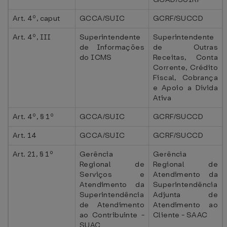
Art. 4º, caput
GCCA/SUIC
GCRF/SUCCD
Art. 4º, III
Superintendente
Superintendente
de Informações
de Outras
do ICMS
Receitas, Conta
Corrente, Crédito
Fiscal, Cobrança
e Apoio a Dívida
Ativa
Art. 4º, § 1º
GCCA/SUIC
GCRF/SUCCD
Art. 14
GCCA/SUIC
GCRF/SUCCD
Art. 21, § 1º
Gerência
Gerência
Regional de
Regional de
Serviços e
Atendimento da
Atendimento da
Superintendência
Superintendência
Adjunta de
de Atendimento
Atendimento ao
ao Contribuinte -
Cliente - SAAC
SUAC