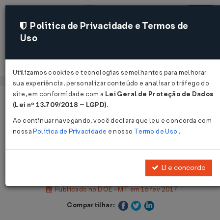
Política de Privacidade e Termos de
Uso
Acessar
Utilizamos cookies e tecnologias semelhantes para melhorar
sua experiência, personalizar conteúdo e analisar o tráfego do
site, em conformidade com a
Lei Geral de Proteção de Dados
Página Inicial
Legislações
(Lei nº 13.709/2018 – LGPD)
.
Legislação Estadual - Mato Grosso
Ao continuar navegando, você declara que leu e concorda com
nossa
Política de Privacidade
e nosso
Termo de Uso
.
Voltar
Portaria SEFAZ Nº 31 DE 13/02/2017
Li e concordo
Publicado no DOE - MT em 16 fev 2017
Compartilhar: