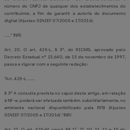
número do CNPJ de qualquer dos estabelecimentos do
contribuinte, a fim de garantir a autoria do documento
digital (Ajustes SINIEF 07/2005 e 17/2016).
....." (NR)
Art. 20. O art. 425-L, § 3º, do RICMS, aprovado pelo
Decreto Estadual nº 13.640, de 13 de novembro de 1997,
passa a vigorar com a seguinte redação:
"Art. 425-L. .....
§ 3º A consulta prevista no caput deste artigo, em relação
à NF-e, poderá ser efetuada também, subsidiariamente, no
ambiente nacional disponibilizado pela RFB (Ajustes
SINIEF 07/2005 e 17/2016)."(NR)
Art. 21. O art. 425-M, caput, §§ 1º, 2º, 10, 11, 12 e 15 do