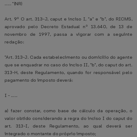
..... "(NR)
Art. 9º O art. 313-J, caput e inciso I, "a" e "b", do RICMS,
aprovado pelo Decreto Estadual nº 13.640, de 13 de
novembro de 1997, passa a vigorar com a seguinte
redação:
"Art. 313-J. Cada estabelecimento ou domicílio do agente
que se enquadrar no caso do inciso II, "b", do caput do art.
313-H, deste Regulamento, quando for responsável pelo
pagamento do imposto deverá:
I - .....
a) fazer constar, como base de cálculo da operação, o
valor obtido considerando a regra do inciso I do caput do
art. 313-I, deste Regulamento, ao qual deverá ser
integrado o montante do próprio imposto;