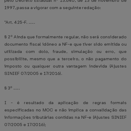
pelo Decreto Estadual nº 13.640, de 13 de novembro de
1997, passa a vigorar com a seguinte redação:
"Art. 425-F. .....
§ 2º Ainda que formalmente regular, não será considerado
documento fiscal idôneo a NF-e que tiver sido emitida ou
utilizada com dolo, fraude, simulação ou erro, que
possibilite, mesmo que a terceiro, o não pagamento do
imposto ou qualquer outra vantagem indevida (Ajustes
SINIEF 07/2005 e 17/2016).
§ 3º .....
I - é resultado da aplicação de regras formais
especificadas no MOC e não implica a convalidação das
informações tributárias contidas na NF-e (Ajustes SINIEF
07/2005 e 17/2016);