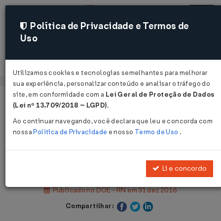
Política de Privacidade e Termos de
Uso
Acessar
Utilizamos cookies e tecnologias semelhantes para melhorar
sua experiência, personalizar conteúdo e analisar o tráfego do
site, em conformidade com a
Lei Geral de Proteção de Dados
Página Inicial
Legislações
(Lei nº 13.709/2018 – LGPD)
.
Legislação Estadual - Rio Grande do Norte
Ao continuar navegando, você declara que leu e concorda com
nossa
Política de Privacidade
e nosso
Termo de Uso
.
Voltar
Decreto Nº 26565 DE 30/12/2016
Li e concordo
Publicado no DOE - RN em 31 dez 2016
Compartilhar: