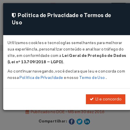
Política de Privacidade e Termos de
Uso
Acessar
Utilizamos cookies e tecnologias semelhantes para melhorar
sua experiência, personalizar conteúdo e analisar o tráfego do
site, em conformidade com a
Lei Geral de Proteção de Dados
Página Inicial
Legislações
(Lei nº 13.709/2018 – LGPD)
.
Legislação Estadual - Mato Grosso do Sul
Ao continuar navegando, você declara que leu e concorda com
nossa
Política de Privacidade
e nosso
Termo de Uso
.
Voltar
Decreto Nº 14637 DE 29/12/2016
Li e concordo
Publicado no DOE - MS em 30 dez 2016
Compartilhar: