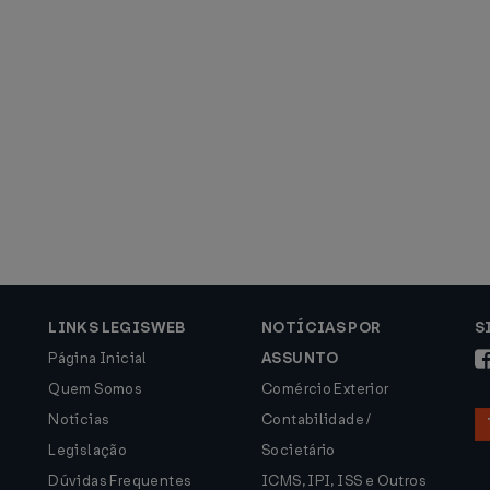
LINKS LEGISWEB
NOTÍCIAS POR
S
Página Inicial
ASSUNTO
Quem Somos
Comércio Exterior
Notícias
Contabilidade /
Legislação
Societário
Dúvidas Frequentes
ICMS, IPI, ISS e Outros