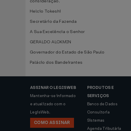
consideração.
Helcio Tokeshi
Secretário da Fazenda
A Sua Excelência o Senhor
GERALDO ALCKMIN
Governador do Estado de São Paulo
Palácio dos Bandeirantes
ASSINAR O LEGISWEB
PRODUTOS E
Mantenha-se informado
SERVIÇOS
e atualizado com o
Banco de Dados
LegisWeb.
Consultoria
Sistemas
COMO ASSINAR
Agenda Tributária