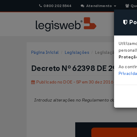
0800 202 5544
Atendimento
Qu
Pol
Utilizam
personali
Página Inicial
Legislações
Legislação Estadual 
Proteção
Decreto Nº 62398 DE 29/12/
Ao conti
Privacid
Publicado no DOE - SP em 30 dez 2016
Introduz alterações no Regulamento do Imposto s