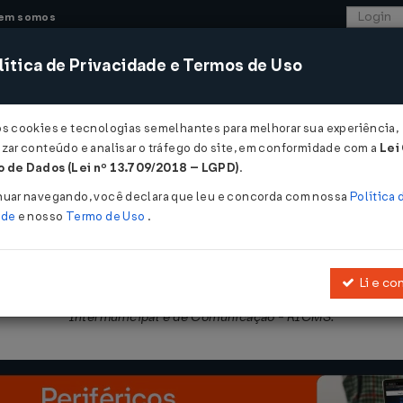
em somos
ítica de Privacidade e Termos de Uso
CONSULTORIA
SISTEMAS
COMÉRCIO EXTER
os cookies e tecnologias semelhantes para melhorar sua experiência,
zar conteúdo e analisar o tráfego do site, em conformidade com a
Lei
- São Paulo
 de Dados (Lei nº 13.709/2018 – LGPD)
.
2016
nuar navegando, você declara que leu e concorda com nossa
Política 
ade
e nosso
Termo de Uso
.
Li e co
obre Operações Relativas à Circulação de Mercadorias e sobre Pres
Intermunicipal e de Comunicação - RICMS.