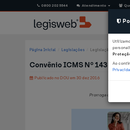
0800 202 5544
Atendimento
Qu
Pol
Utilizam
personali
Página Inicial
Legislações
Legislação Federal
Proteção
Convênio ICMS Nº 143 DE 29
Ao conti
Privacid
Publicado no DOU em 30 dez 2016
Prorroga disposiçõe