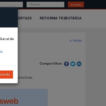
Acessar
IOR
PORTAIS
REFORMA TRIBUTÁRIA
 Geral de
Voltar
de
Compartilhar:
ncordo
ídas de locomotivas.