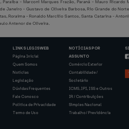
ha, Paraíba - Marconi Marques Frazão, Paraná - Mauro Ricard
io de Janeiro - Gustavo de Oliveira Barbosa, Rio Grande do Nort
itas, Roraima - Ronaldo Marcilio Santos, Santa Catarina - Anton
aulo Antenor de Oliveira.
LINKS LEGISWEB
NOTÍCIAS POR
S
Página Inicial
ASSUNTO
Quem Somos
Comércio Exterior
Notícias
Contabilidade /
Legislação
Societário
Dúvidas Frequentes
ICMS, IPI, ISS e Outros
Fale Conosco
IR / Contribuições
Política de Privacidade
Simples Nacional
Termo de Uso
Trabalho / Previdência