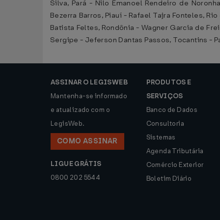
Silva, Pará - Nilo Emanoel Rendeiro de Noron
Bezerra Barros, Piauí - Rafael Tajra Fonteles, R
Batista Feltes, Rondônia - Wagner Garcia de Fre
Sergipe - Jeferson Dantas Passos, Tocantins - P
ASSINAR O LEGISWEB
PRODUTOS E
Mantenha-se informado
SERVIÇOS
e atualizado com o
Banco de Dados
LegisWeb.
Consultoria
Sistemas
COMO ASSINAR
Agenda Tributária
LIGUE GRÁTIS
Comércio Exterior
0800 202 5544
Boletim Diário