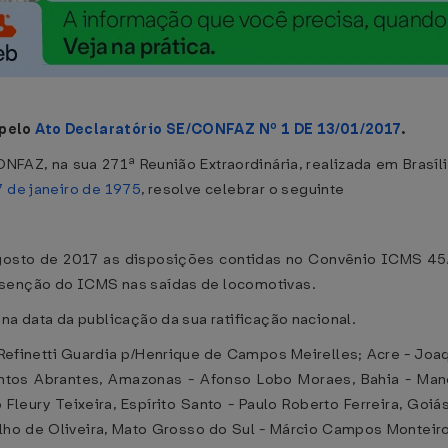
 pelo
Ato Declaratório SE/CONFAZ Nº 1 DE 13/01/2017
.
NFAZ, na sua 271ª Reunião Extraordinária, realizada em Brasí
 de janeiro de 1975
, resolve celebrar o seguinte
 agosto de 2017 as disposições contidas no Convênio ICMS 45
isenção do ICMS nas saídas de locomotivas.
na data da publicação da sua ratificação nacional.
Refinetti Guardia p/Henrique de Campos Meirelles; Acre - J
tos Abrantes, Amazonas - Afonso Lobo Moraes, Bahia - Manoel
o Fleury Teixeira, Espírito Santo - Paulo Roberto Ferreira, Goi
lho de Oliveira, Mato Grosso do Sul - Márcio Campos Monteiro