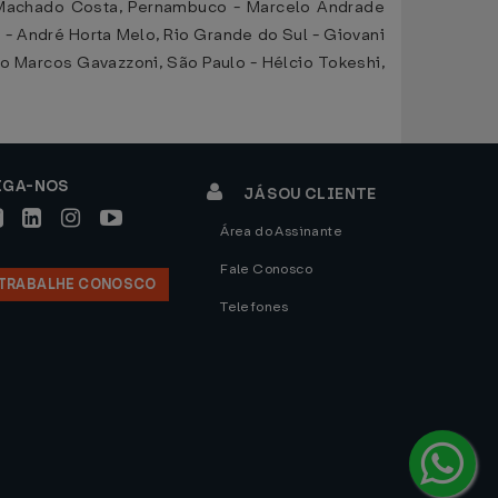
o Machado Costa, Pernambuco - Marcelo Andrade
e - André Horta Melo, Rio Grande do Sul - Giovani
io Marcos Gavazzoni, São Paulo - Hélcio Tokeshi,
IGA-NOS
JÁ SOU CLIENTE
Área do Assinante
Fale Conosco
TRABALHE CONOSCO
Telefones