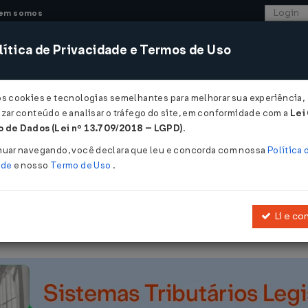
em somos
ítica de Privacidade e Termos de Uso
CONSULTORIA
SISTEMAS
COMÉRCIO EXTER
os cookies e tecnologias semelhantes para melhorar sua experiência,
zar conteúdo e analisar o tráfego do site, em conformidade com a
Lei
 de Dados (Lei nº 13.709/2018 – LGPD)
.
/12/2016
nuar navegando, você declara que leu e concorda com nossa
Política 
ade
e nosso
Termo de Uso
.
Li e co
s do Convênio ICMS 45/2010, que concede isenção do ICMS nas sa