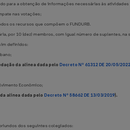
ivado para a obtenção de informações necessárias às atividade
empate nas votações;
de todos os recursos que compõem o FUNDURB.
tária, por 10 (dez) membros, com igual número de suplentes, na
sim definidos:
rbano;
edação da alínea dada pelo
Decreto Nº 61312 DE 20/05/202
olvimento Econômico;
da alínea dada pelo
Decreto Nº 58662 DE 13/03/2019
).
, oriundos dos seguintes colegiados: