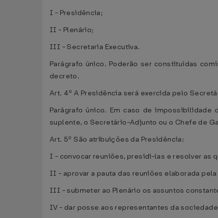
I - Presidência;
II - Plenário;
III - Secretaria Executiva.
Parágrafo único. Poderão ser constituídas com
decreto.
Art. 4º A Presidência será exercida pelo Secret
Parágrafo único. Em caso de impossibilidade 
suplente, o Secretário-Adjunto ou o Chefe de Ga
Art. 5º São atribuições da Presidência:
I - convocar reuniões, presidi-las e resolver as
II - aprovar a pauta das reuniões elaborada pela
III - submeter ao Plenário os assuntos constant
IV - dar posse aos representantes da sociedad