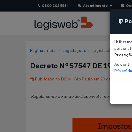
0800 202 5544
Atendimento
Qu
Pol
Utilizam
personali
Página Inicial
Legislações
Legislação Municipal
Proteção
Decreto Nº 57547 DE 19/12/2
Ao conti
Privacid
Publicado no DOM - São Paulo em 20 dez 2016
Regulamenta o Fundo de Desenvolvimento Urbano -