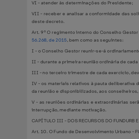
VI - atender às determinações do Presidente;
VII - receber e analisar a conformidade das so
deste decreto.
Art. 9º O regimento interno do Conselho Gestor de
56.268, de 2015
, bem como as seguintes:
I - o Conselho Gestor reunir-se-á ordinariamen
II - durante a primeira reunião ordinária de cada
III - no terceiro trimestre de cada exercício, d
IV - os materiais relativos à pauta deliberati
da reunião e disponibilizados, aos conselheiros,
V - as reuniões ordinárias e extraordinárias se
interrupção, mediante motivação.
CAPÍTULO III - DOS RECURSOS DO FUNDURB E
Art. 10. O Fundo de Desenvolvimento Urbano - F