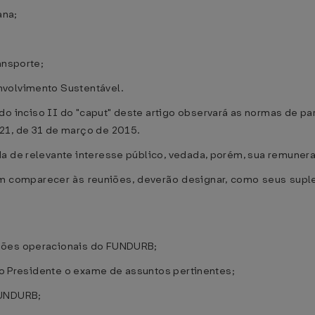
ana;
ansporte;
nvolvimento Sustentável.
do inciso II do "caput" deste artigo observará as normas de par
21, de 31 de março de 2015.
a de relevante interesse público, vedada, porém, sua remuneraç
m comparecer às reuniões, deverão designar, como seus suple
ições operacionais do FUNDURB;
 ao Presidente o exame de assuntos pertinentes;
FUNDURB;