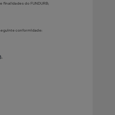
s e finalidades do FUNDURB;
 seguinte conformidade:
2
).