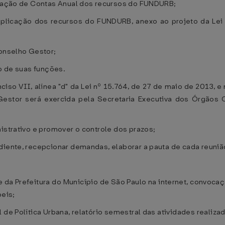
estação de Contas Anual dos recursos do FUNDURB;
Aplicação dos recursos do FUNDURB, anexo ao projeto da Lei
Conselho Gestor;
to de suas funções.
ciso VII, alínea "d" da Lei nº 15.764, de 27 de maio de 2013, e
 Gestor será exercida pela Secretaria Executiva dos Órgãos 
istrativo e promover o controle dos prazos;
diente, recepcionar demandas, elaborar a pauta de cada reunião
ite da Prefeitura do Município de São Paulo na internet, convoca
eis;
 de Política Urbana, relatório semestral das atividades realiza