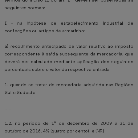
termos do inciso II do art. 2º, devem ser observadas as
seguintes normas:
I - na hipótese de estabelecimento industrial de
confecções ou artigos de armarinho:
a) recolhimento antecipado de valor relativo ao imposto
correspondente à saída subsequente da mercadoria, que
deverá ser calculado mediante aplicação dos seguintes
percentuais sobre o valor da respectiva entrada:
1. quando se tratar de mercadoria adquirida nas Regiões
Sul e Sudeste:
.....
1.2. no período de 1º de dezembro de 2009 a 31 de
outubro de 2016, 4% (quatro por cento); e (NR)