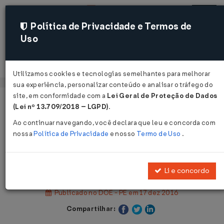
Política de Privacidade e Termos de
Uso
Acessar
Utilizamos cookies e tecnologias semelhantes para melhorar
sua experiência, personalizar conteúdo e analisar o tráfego do
site, em conformidade com a
Lei Geral de Proteção de Dados
Página Inicial
Legislações
(Lei nº 13.709/2018 – LGPD)
.
Legislação Estadual - Pernambuco
Ao continuar navegando, você declara que leu e concorda com
nossa
Política de Privacidade
e nosso
Termo de Uso
.
Voltar
Lei Nº 15945 DE 16/12/2016
Li e concordo
Publicado no DOE - PE em 17 dez 2016
Compartilhar: