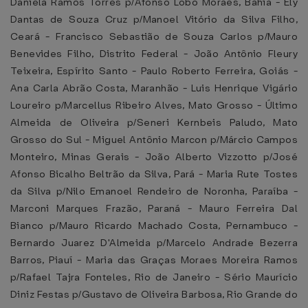
Daniela Ramos Torres p/Afonso Lobo Moraes, Bahia - Ely
Dantas de Souza Cruz p/Manoel Vitório da Silva Filho,
Ceará - Francisco Sebastião de Souza Carlos p/Mauro
Benevides Filho, Distrito Federal - João Antônio Fleury
Teixeira, Espírito Santo - Paulo Roberto Ferreira, Goiás -
Ana Carla Abrão Costa, Maranhão - Luis Henrique Vigário
Loureiro p/Marcellus Ribeiro Alves, Mato Grosso - Último
Almeida de Oliveira p/Seneri Kernbeis Paludo, Mato
Grosso do Sul - Miguel Antônio Marcon p/Márcio Campos
Monteiro, Minas Gerais - João Alberto Vizzotto p/José
Afonso Bicalho Beltrão da Silva, Pará - Maria Rute Tostes
da Silva p/Nilo Emanoel Rendeiro de Noronha, Paraíba -
Marconi Marques Frazão, Paraná - Mauro Ferreira Dal
Bianco p/Mauro Ricardo Machado Costa, Pernambuco -
Bernardo Juarez D'Almeida p/Marcelo Andrade Bezerra
Barros, Piauí - Maria das Graças Moraes Moreira Ramos
p/Rafael Tajra Fonteles, Rio de Janeiro - Sério Maurício
Diniz Festas p/Gustavo de Oliveira Barbosa, Rio Grande do