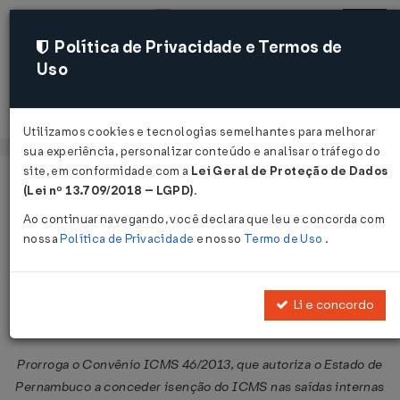
Política de Privacidade e Termos de
Uso
Acessar
Utilizamos cookies e tecnologias semelhantes para melhorar
sua experiência, personalizar conteúdo e analisar o tráfego do
site, em conformidade com a
Lei Geral de Proteção de Dados
Página Inicial
Legislações
Legislação Federal
Voltar
(Lei nº 13.709/2018 – LGPD)
.
Ao continuar navegando, você declara que leu e concorda com
Convênio ICMS Nº 141 DE
nossa
Política de Privacidade
e nosso
Termo de Uso
.
09/12/2016
Publicado no DOU em 15 dez 2016
Li e concordo
Compartilhar:
Prorroga o Convênio ICMS 46/2013, que autoriza o Estado de
Pernambuco a conceder isenção do ICMS nas saídas internas