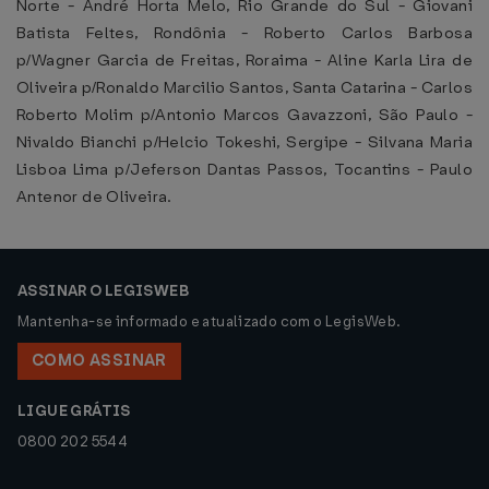
Norte - André Horta Melo, Rio Grande do Sul - Giovani
Batista Feltes, Rondônia - Roberto Carlos Barbosa
p/Wagner Garcia de Freitas, Roraima - Aline Karla Lira de
Oliveira p/Ronaldo Marcilio Santos, Santa Catarina - Carlos
Roberto Molim p/Antonio Marcos Gavazzoni, São Paulo -
Nivaldo Bianchi p/Helcio Tokeshi, Sergipe - Silvana Maria
Lisboa Lima p/Jeferson Dantas Passos, Tocantins - Paulo
Antenor de Oliveira.
ASSINAR O LEGISWEB
Mantenha-se informado e atualizado com o LegisWeb.
COMO ASSINAR
LIGUE GRÁTIS
0800 202 5544