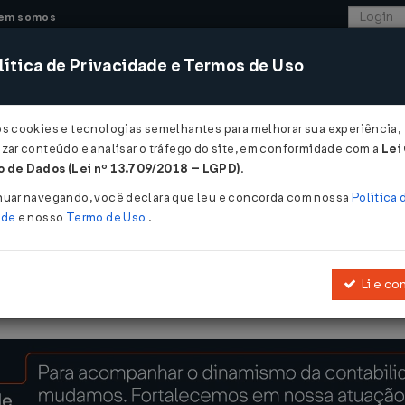
em somos
ítica de Privacidade e Termos de Uso
CONSULTORIA
SISTEMAS
COMÉRCIO EXTER
os cookies e tecnologias semelhantes para melhorar sua experiência,
zar conteúdo e analisar o tráfego do site, em conformidade com a
Lei
 de Dados (Lei nº 13.709/2018 – LGPD)
.
DE 14/12/2016
nuar navegando, você declara que leu e concorda com nossa
Política 
ade
e nosso
Termo de Uso
.
Li e co
vembro de 2006
, que estabelece requisitos necessários para circ