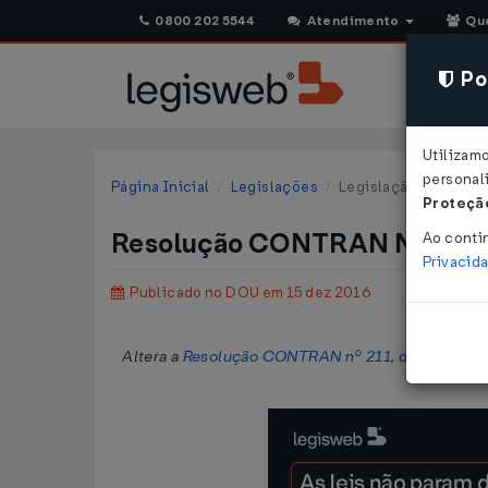
0800 202 5544
Atendimento
Qu
Pol
Utilizam
personali
Página Inicial
Legislações
Legislação Federal
Proteção
Resolução CONTRAN Nº 640 
Ao conti
Privacid
Publicado no DOU em 15 dez 2016
Altera a
Resolução CONTRAN nº 211, de 13 de no