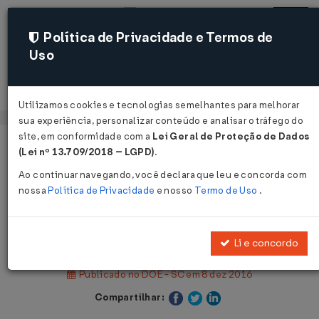
Política de Privacidade e Termos de
Uso
Acessar
Utilizamos cookies e tecnologias semelhantes para melhorar
sua experiência, personalizar conteúdo e analisar o tráfego do
site, em conformidade com a
Lei Geral de Proteção de Dados
Página Inicial
Legislações
(Lei nº 13.709/2018 – LGPD)
.
Legislação Estadual - Santa Catarina
Ao continuar navegando, você declara que leu e concorda com
nossa
Política de Privacidade
e nosso
Termo de Uso
.
Voltar
Decreto Nº 983 DE 07/12/2016
Li e concordo
Publicado no DOE - SC em 8 dez 2016
Compartilhar: