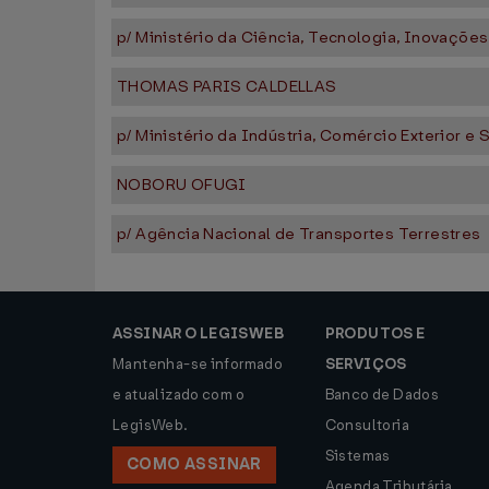
p/ Ministério da Ciência, Tecnologia, Inovaçõ
THOMAS PARIS CALDELLAS
p/ Ministério da Indústria, Comércio Exterior e 
NOBORU OFUGI
p/ Agência Nacional de Transportes Terrestres
ASSINAR O LEGISWEB
PRODUTOS E
Mantenha-se informado
SERVIÇOS
e atualizado com o
Banco de Dados
LegisWeb.
Consultoria
Sistemas
COMO ASSINAR
Agenda Tributária