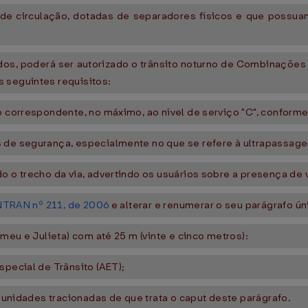
o de circulação, dotadas de separadores físicos e que possu
dos, poderá ser autorizado o trânsito noturno de Combinações 
 seguintes requisitos:
no correspondente, no máximo, ao nível de serviço "C", conform
s de segurança, especialmente no que se refere à ultrapassag
o o trecho da via, advertindo os usuários sobre a presença de 
TRAN nº 211, de 2006
e alterar e renumerar o seu parágrafo ún
omeu e Julieta) com até 25 m (vinte e cinco metros):
special de Trânsito (AET);
s unidades tracionadas de que trata o caput deste parágrafo.