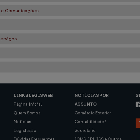
es e Comunicações
Serviços
LINKS LEGISWEB
NOTÍCIAS POR
S
Página Inicial
ASSUNTO
Quem Somos
Comércio Exterior
Notícias
Contabilidade /
Legislação
Societário
Dúvidas Frequentes
ICMS, IPI, ISS e Outros