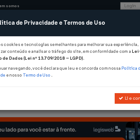
em somos
ítica de Privacidade e Termos de Uso
CONSULTORIA
SISTEMAS
COMÉRCIO EXTER
os cookies e tecnologias semelhantes para melhorar sua experiência,
zar conteúdo e analisar o tráfego do site, em conformidade com a
Lei
 de Dados (Lei nº 13.709/2018 – LGPD)
.
DE 30/11/2016
nuar navegando, você declara que leu e concorda com nossa
Política 
ade
e nosso
Termo de Uso
.
Li e co
 novembro de 2006
, que estabelece requisitos necessários para c