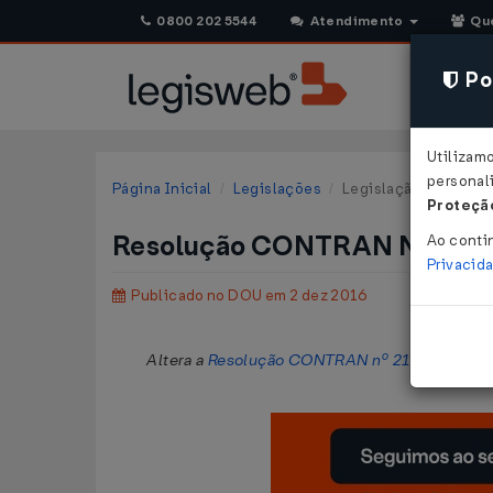
0800 202 5544
Atendimento
Qu
Pol
Utilizam
personali
Página Inicial
Legislações
Legislação Federal
Proteção
Resolução CONTRAN Nº 635 
Ao conti
Privacid
Publicado no DOU em 2 dez 2016
Altera a
Resolução CONTRAN nº 211, de 13 de