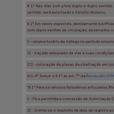
§ 1º Nas vias com pista dupla e duplo sentid
sentido, será autorizado o trânsito diuturno.
§ 2º Em casos especiais, devidamente justifica
com duplo sentido de circulação, observados os
I - volume horário de tráfego no período notur
II - traçado adequado de vias e suas condiçõe
III - colocação de placas de sinalização em tod
Art. 6º Incluir o § 1º ao art. 7º da
Resolução CON
"§ 1º Para os veículos boiadeiros articulados (R
I - Fica permitida a concessão de Autorização E
II - Isenta-se o requisito da data de registro a