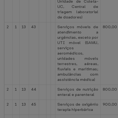
Unidade de Coleta-
UC, Central de
triagem laboratorial
de doadores)
2
1
13
43
Serviços móveis de
800,00
atendimento a
urgências, exceto por
UTI móvel (SAMU,
serviços
aeromédicos,
unidades móveis
terrestres, aéreas,
fluviais e marítimas;
ambulâncias com
assistência médica)
2
1
13
44
Serviços de nutrição
800,00
enteral e parenteral
2
1
13
45
Serviços de oxigênio
900,00
terapia hiperbárica