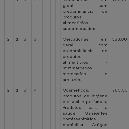
geral, com
predominância de
produtos
alimentícios -
supermercados;
2
1
8
3
Mercadorias em
388,00
geral, com
predominância de
produtos
alimentícios -
minimercados,
mercearias e
armazéns
2
1
8
4
Cosméticos,
780,00
produtos de higiene
pessoal e perfumes;
Produtos para a
saúde; Saneantes
domissanitários
domiciliar; Artigos