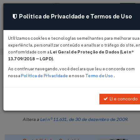
Política de Privacidade e Termos de Uso
Utilizamos cookies e tecnologias semelhantes para melhorar sua
Acessar
experiência, personalizar conteúdo e analisar o tráfego do site, e
conformidade com a
Lei Geral de Proteção de Dados (Lei nº
13.709/2018 – LGPD)
.
Página Inicial
Legislações
Legislação Estadual - Bahia
Vol
Ao continuar navegando, você declara que leu e concorda com
nossa
Política de Privacidade
e nosso
Termo de Uso
.
Lei Nº 13592 DE 28/11/2016
Publicado no DOE - BA em 29 nov 2016
Li e concordo
Compartilhar:
Altera a
Lei nº 11.631, de 30 de dezembro de 2009
.