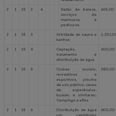
2
1
15
2
4
Salão de beleza,
665,00
serviços de
manicuros e
pedicuros
2
1
15
3
Atividade de sauna e
1.252,0
banhos
2
1
15
4
Captação,
600,00
tratamento e
distribuição de água
2
1
15
5
Clubes sociais,
580,00
recreativos e
esportivos, piscina
de uso público, casas
de espetáculos,
boates e similares;
Campings e afins
2
1
15
6
Distribuição de água
600,00
por caminhões