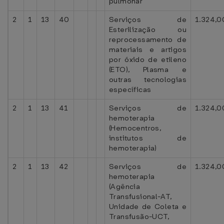
pulmonar
2
1
13
40
Serviços de
1.324,0
Esterilização ou
reprocessamento de
materiais e artigos
por óxido de etileno
(ETO), Plasma e
outras tecnologias
específicas
2
1
13
41
Serviços de
1.324,0
hemoterapia
(Hemocentros,
institutos de
hemoterapia)
2
1
13
42
Serviços de
1.324,0
hemoterapia
(Agência
Transfusional-AT,
Unidade de Coleta e
Transfusão-UCT,