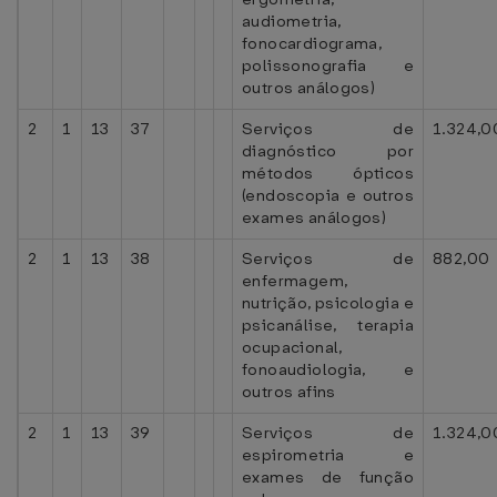
audiometria,
fonocardiograma,
polissonografia e
outros análogos)
2
1
13
37
Serviços de
1.324,0
diagnóstico por
métodos ópticos
(endoscopia e outros
exames análogos)
2
1
13
38
Serviços de
882,00
enfermagem,
nutrição, psicologia e
psicanálise, terapia
ocupacional,
fonoaudiologia, e
outros afins
2
1
13
39
Serviços de
1.324,0
espirometria e
exames de função