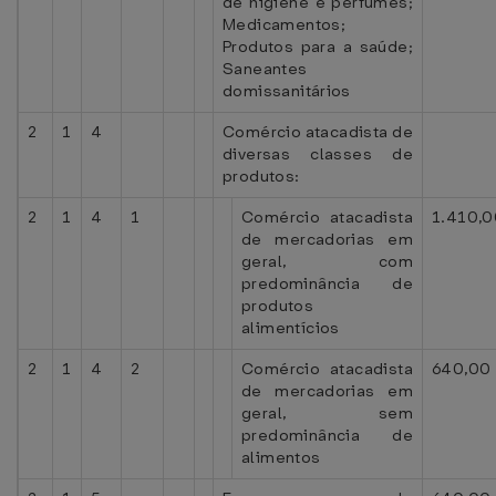
de higiene e perfumes;
Medicamentos;
Produtos para a saúde;
Saneantes
domissanitários
2
1
4
Comércio atacadista de
diversas classes de
produtos:
2
1
4
1
Comércio atacadista
1.410,0
de mercadorias em
geral, com
predominância de
produtos
alimentícios
2
1
4
2
Comércio atacadista
640,00
de mercadorias em
geral, sem
predominância de
alimentos