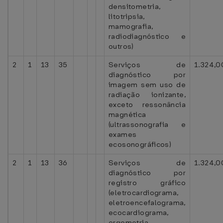
densitometria,
litotripsia,
mamografia,
radiodiagnóstico e
outros)
2
1
13
35
Serviços de
1.324,0
diagnóstico por
imagem sem uso de
radiação ionizante,
exceto ressonância
magnética
(ultrassonografia e
exames
ecosonográficos)
2
1
13
36
Serviços de
1.324,0
diagnóstico por
registro gráfico
(eletrocardiograma,
eletroencefalograma,
ecocardiograma,
ergometria,