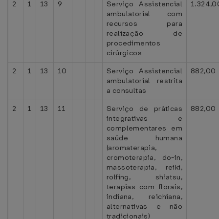
2
1
13
9
Serviço Assistencial
1.324,0
ambulatorial com
recursos para
realização de
procedimentos
cirúrgicos
2
1
13
10
Serviço Assistencial
882,00
ambulatorial restrita
a consultas
2
1
13
11
Serviço de práticas
882,00
integrativas e
complementares em
saúde humana
(aromaterapia,
cromoterapia, do-in,
massoterapia, reiki,
rolfing, shiatsu,
terapias com florais,
indiana, reichiana,
alternativas e não
tradicionais)