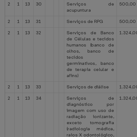
2
1
13
30
Serviços de
500,00
acupuntura
2
1
13
31
Serviços de RPG
500,00
2
1
13
32
Serviços de Banco
1.324,0
de Células e tecidos
humanos (banco de
olhos, banco de
tecidos
germinativos, banco
de terapia celular e
afins)
2
1
13
33
Serviços de diálise
1.324,0
2
1
13
34
Serviços de
1.324,0
diagnóstico por
imagem com uso de
radiação ionizante,
exceto tomografia
(radiologia médica,
raios X odontológico,