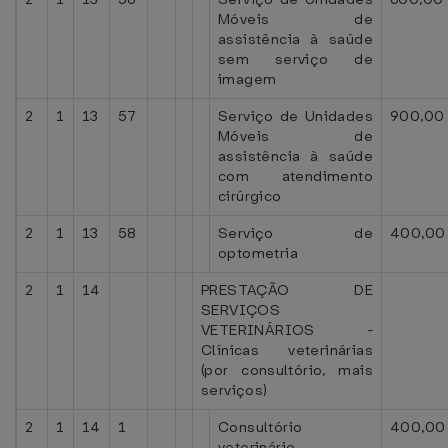
Móveis de
assistência à saúde
sem serviço de
imagem
2
1
13
57
Serviço de Unidades
900,00
Móveis de
assistência à saúde
com atendimento
cirúrgico
2
1
13
58
Serviço de
400,00
optometria
2
1
14
PRESTAÇÃO DE
SERVIÇOS
VETERINÁRIOS -
Clínicas veterinárias
(por consultório, mais
serviços)
2
1
14
1
Consultório
400,00
veterinário