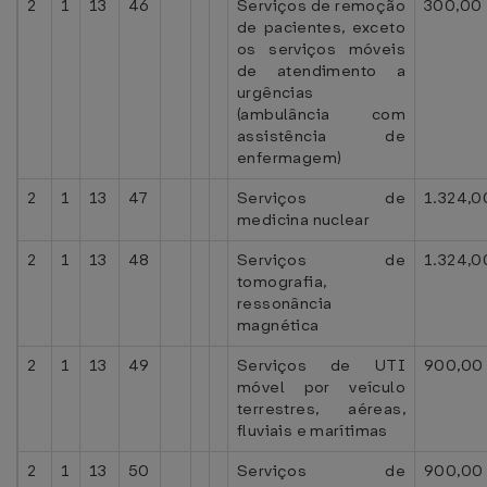
2
1
13
46
Serviços de remoção
300,00
de pacientes, exceto
os serviços móveis
de atendimento a
urgências
(ambulância com
assistência de
enfermagem)
2
1
13
47
Serviços de
1.324,0
medicina nuclear
2
1
13
48
Serviços de
1.324,0
tomografia,
ressonância
magnética
2
1
13
49
Serviços de UTI
900,00
móvel por veículo
terrestres, aéreas,
fluviais e marítimas
2
1
13
50
Serviços de
900,00