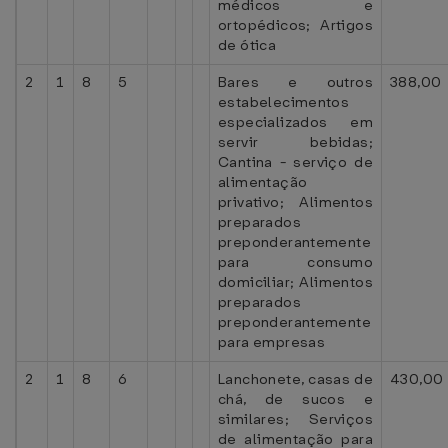
médicos e
ortopédicos; Artigos
de ótica
2
1
8
5
Bares e outros
388,00
estabelecimentos
especializados em
servir bebidas;
Cantina - serviço de
alimentação
privativo; Alimentos
preparados
preponderantemente
para consumo
domiciliar; Alimentos
preparados
preponderantemente
para empresas
2
1
8
6
Lanchonete, casas de
430,00
chá, de sucos e
similares; Serviços
de alimentação para