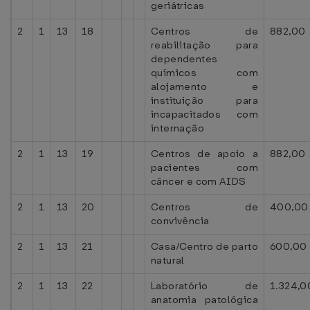
geriátricas
2
1
13
18
Centros de
882,00
reabilitação para
dependentes
químicos com
alojamento e
instituição para
incapacitados com
internação
2
1
13
19
Centros de apoio a
882,00
pacientes com
câncer e com AIDS
2
1
13
20
Centros de
400,00
convivência
2
1
13
21
Casa/Centro de parto
600,00
natural
2
1
13
22
Laboratório de
1.324,0
anatomia patológica