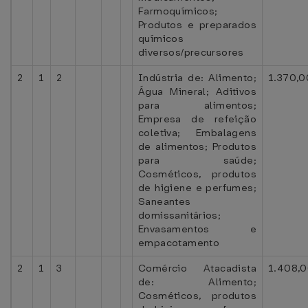
Farmoquímicos;
Produtos e preparados
químicos
diversos/precursores
2
1
2
Indústria de: Alimento;
1.370,0
Água Mineral; Aditivos
para alimentos;
Empresa de refeição
coletiva; Embalagens
de alimentos; Produtos
para saúde;
Cosméticos, produtos
de higiene e perfumes;
Saneantes
domissanitários;
Envasamentos e
empacotamento
2
1
3
Comércio Atacadista
1.408,
de: Alimento;
Cosméticos, produtos