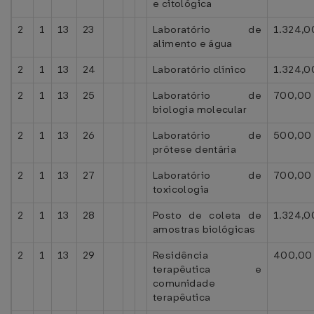
e citológica
2
1
13
23
Laboratório de
1.324,0
alimento e água
2
1
13
24
Laboratório clínico
1.324,0
2
1
13
25
Laboratório de
700,00
biologia molecular
2
1
13
26
Laboratório de
500,00
prótese dentária
2
1
13
27
Laboratório de
700,00
toxicologia
2
1
13
28
Posto de coleta de
1.324,0
amostras biológicas
2
1
13
29
Residência
400,00
terapêutica e
comunidade
terapêutica