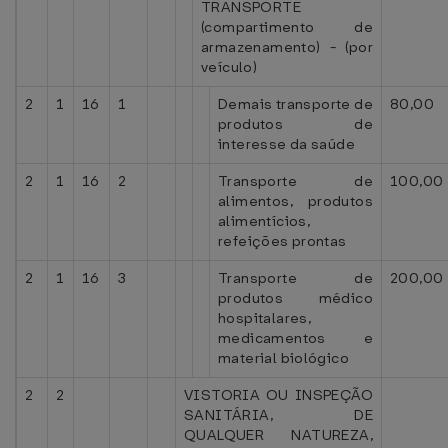
TRANSPORTE
(compartimento de
armazenamento) - (por
veículo)
2
1
16
1
Demais transporte de
80,00
produtos de
interesse da saúde
2
1
16
2
Transporte de
100,00
alimentos, produtos
alimentícios,
refeições prontas
2
1
16
3
Transporte de
200,00
produtos médico
hospitalares,
medicamentos e
material biológico
2
2
VISTORIA OU INSPEÇÃO
SANITÁRIA, DE
QUALQUER NATUREZA,