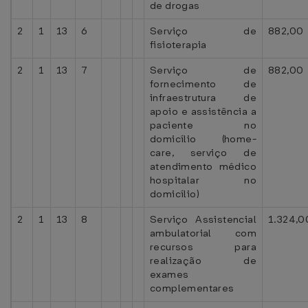
de drogas
2
1
13
6
Serviço de
882,00
fisioterapia
2
1
13
7
Serviço de
882,00
fornecimento de
infraestrutura de
apoio e assistência a
paciente no
domicílio (home-
care, serviço de
atendimento médico
hospitalar no
domicílio)
2
1
13
8
Serviço Assistencial
1.324,0
ambulatorial com
recursos para
realização de
exames
complementares