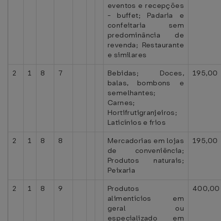
eventos e recepções
- buffet; Padaria e
confeitaria sem
predominância de
revenda; Restaurante
e similares
2
1
8
7
Bebidas; Doces,
195,00
balas, bombons e
semelhantes;
Carnes;
Hortifrutigranjeiros;
Laticínios e frios
2
1
8
8
Mercadorias em lojas
195,00
de conveniência;
Produtos naturais;
Peixaria
2
1
8
9
Produtos
400,00
alimentícios em
geral ou
especializado em