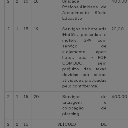
2
1
15
18
Unidade
400,00
Prisional/Unidade de
Atendimento Sócio
Educativo
2
1
15
19
Serviços de hotelaria
20,00
(Hotéis, pousadas e
motéis, SPA com
serviço de
alojamento, apart
hotel, etc. - POR
CÔMODO, sem
prejuízo das taxas
devidas por outras
atividades praticadas
pelo contribuinte)
2
1
15
20
Serviços de
400,00
tatuagem e
colocação de
piercing
2
1
16
VEÍCULO DE