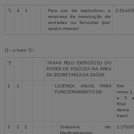
"1
4
1
Para uso de explosivos, a
2.516,00
empresa de construção de
estradas ou ferrovias (por
quatro meses)
II - o item "2":
"2
TAXAS PELO EXERCÍCIO DO
PODER DE POLÍCIA NA ÁREA
DA SECRETARIA DA SAÚDE
2
1
LICENÇA ANUAL PARA
(Ver
FUNCIONAMENTO DE:
notas 1,
e 3 a
final
deste
item)
2
1
1
Indústria de:
1.176,0
Medicamentos;