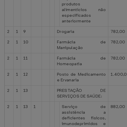
produtos
alimentícios não
especificados
anteriormente
2
1
9
Drogaria
782,00
2
1
10
Farmácia de
782,00
Manipulação
2
1
11
Farmácia de
782,00
Homeopatia
2
1
12
Posto de Medicamento
1.400,
e Ervanaria
2
1
13
PRESTAÇÃO DE
SERVIÇOS DE SAÚDE:
2
1
13
1
Serviço de
882,00
assistência a
deficientes físicos,
imunodeprimidos e