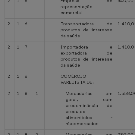
2
1
5
Empresa de
640,00
representação
comercial
2
1
6
Transportadora de
1.410,0
produtos de interesse
da saúde
2
1
7
Importadora e
1.410,0
exportadora de
produtos de interesse
da saúde
2
1
8
COMÉRCIO
VAREJISTA DE:
2
1
8
1
Mercadorias em
1.558,0
geral, com
predominância de
produtos
alimentícios -
hipermercados
2
1
8
2
Mercadorias em
780,00