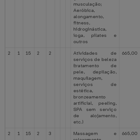
musculação;
Aeróbica,
alongamento,
fitness,
hidroginástica,
ioga, pilates e
outros
2
1
15
2
2
Atividades de
665,00
serviços de beleza
(tratamento de
pele, depilação,
maquilagem,
serviços de
estética,
bronzeamento
artificial, peeling,
SPA sem serviço
de alojamento,
etc.)
2
1
15
2
3
Massagem e
665,00
relaxamento