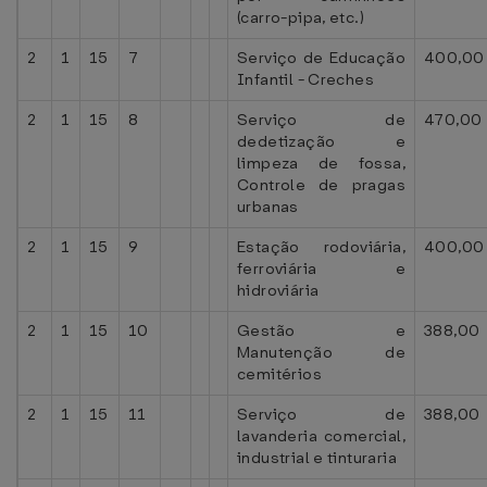
(carro-pipa, etc.)
2
1
15
7
Serviço de Educação
400,00
Infantil - Creches
2
1
15
8
Serviço de
470,00
dedetização e
limpeza de fossa,
Controle de pragas
urbanas
2
1
15
9
Estação rodoviária,
400,00
ferroviária e
hidroviária
2
1
15
10
Gestão e
388,00
Manutenção de
cemitérios
2
1
15
11
Serviço de
388,00
lavanderia comercial,
industrial e tinturaria