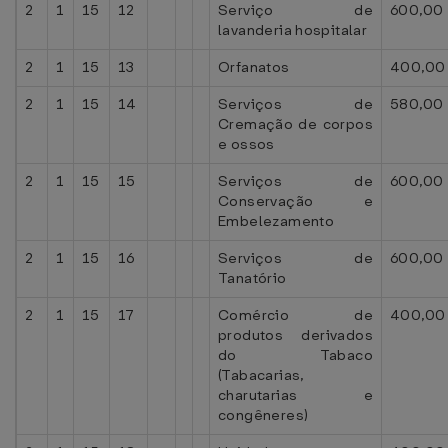
2
1
15
12
Serviço de
600,00
lavanderia hospitalar
2
1
15
13
Orfanatos
400,00
2
1
15
14
Serviços de
580,00
Cremação de corpos
e ossos
2
1
15
15
Serviços de
600,00
Conservação e
Embelezamento
2
1
15
16
Serviços de
600,00
Tanatório
2
1
15
17
Comércio de
400,00
produtos derivados
do Tabaco
(Tabacarias,
charutarias e
congêneres)