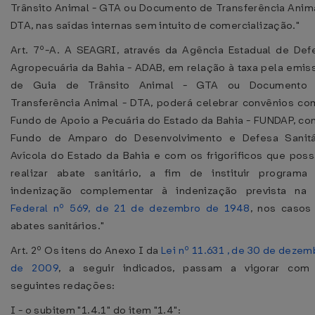
Trânsito Animal - GTA ou Documento de Transferência Anima
DTA, nas saídas internas sem intuito de comercialização."
Art. 7º-A. A SEAGRI, através da Agência Estadual de Def
Agropecuária da Bahia - ADAB, em relação à taxa pela emis
de Guia de Trânsito Animal - GTA ou Documento
Transferência Animal - DTA, poderá celebrar convênios co
Fundo de Apoio a Pecuária do Estado da Bahia - FUNDAP, co
Fundo de Amparo do Desenvolvimento e Defesa Sanitá
Avícola do Estado da Bahia e com os frigoríficos que pos
realizar abate sanitário, a fim de instituir programa
indenização complementar à indenização prevista na
Federal nº 569, de 21 de dezembro de 1948
, nos casos
abates sanitários."
Art. 2º Os itens do Anexo I da
Lei nº 11.631 , de 30 de dezem
de 2009
, a seguir indicados, passam a vigorar com
seguintes redações:
I - o subitem "1.4.1" do item "1.4":