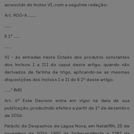
acrescido do inciso VI, com a seguinte redação:
Art. 900-A. .....
.....
§ 1º .....
.....
VI - às entradas neste Estado dos produtos constantes
dos incisos I a III do caput deste artigo, quando não
derivados de farinha de trigo, aplicando-se as mesmas
disposições dos incisos I e II do § 2º deste artigo.
....." (NR)
Art. 6º Este Decreto entra em vigor na data de sua
publicação, produzindo efeitos a partir de 1º de dezembro
de 2016.
Palácio de Despachos de Lagoa Nova, em Natal/RN, 25 de
novembro de 2016, 195º da Independência e 128º da