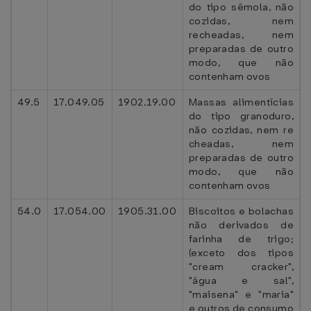
do tipo sêmola, não
cozidas, nem
recheadas, nem
preparadas de outro
modo, que não
contenham ovos
49.5
17.049.05
1902.19.00
Massas alimentícias
do tipo granoduro,
não cozidas, nem re
cheadas, nem
preparadas de outro
modo, que não
contenham ovos
54.0
17.054.00
1905.31.00
Biscoitos e bolachas
não derivados de
farinha de trigo;
(exceto dos tipos
"cream cracker",
"água e sal",
"maisena" e "maria"
e outros de consumo