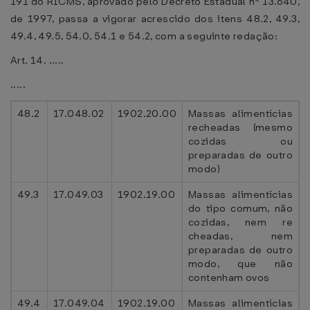
191 do RICMS, aprovado pelo Decreto Estadual nº 13.640,
de 1997, passa a vigorar acrescido dos itens 48.2, 49.3,
49.4, 49.5, 54.0, 54.1 e 54.2, com a seguinte redação:
Art. 14. .....
.....
48.2
17.048.02
1902.20.00
Massas alimentícias
recheadas (mesmo
cozidas ou
preparadas de outro
modo)
49.3
17.049.03
1902.19.00
Massas alimentícias
do tipo comum, não
cozidas, nem re
cheadas, nem
preparadas de outro
modo, que não
contenham ovos
49.4
17.049.04
1902.19.00
Massas alimentícias