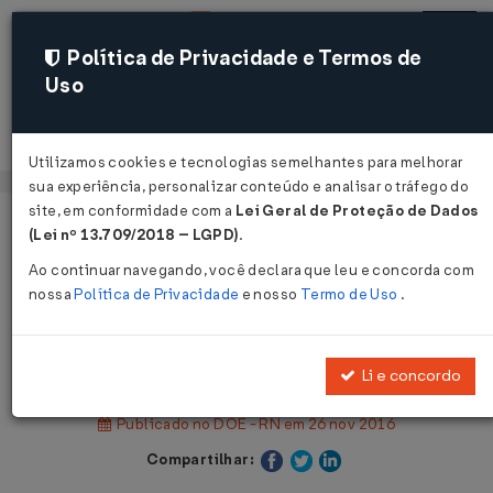
Política de Privacidade e Termos de
Uso
Acessar
Utilizamos cookies e tecnologias semelhantes para melhorar
sua experiência, personalizar conteúdo e analisar o tráfego do
site, em conformidade com a
Lei Geral de Proteção de Dados
Página Inicial
Legislações
(Lei nº 13.709/2018 – LGPD)
.
Legislação Estadual - Rio Grande do Norte
Ao continuar navegando, você declara que leu e concorda com
nossa
Política de Privacidade
e nosso
Termo de Uso
.
Voltar
Decreto Nº 26468 DE 25/11/2016
Li e concordo
Publicado no DOE - RN em 26 nov 2016
Compartilhar: