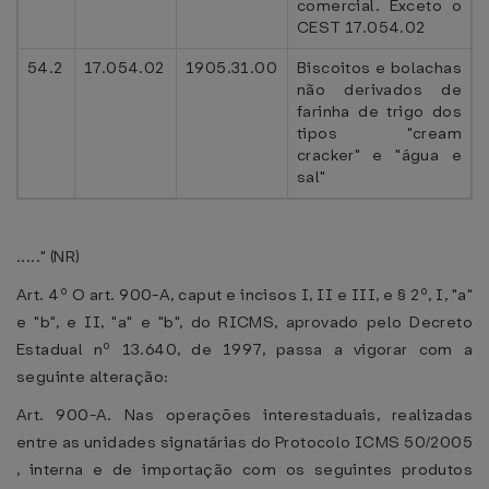
comercial. Exceto o
CEST 17.054.02
54.2
17.054.02
1905.31.00
Biscoitos e bolachas
não derivados de
farinha de trigo dos
tipos "cream
cracker" e "água e
sal"
....." (NR)
Art. 4º O art. 900-A, caput e incisos I, II e III, e § 2º, I, "a"
e "b", e II, "a" e "b", do RICMS, aprovado pelo Decreto
Estadual nº 13.640, de 1997, passa a vigorar com a
seguinte alteração:
Art. 900-A. Nas operações interestaduais, realizadas
entre as unidades signatárias do Protocolo ICMS 50/2005
, interna e de importação com os seguintes produtos