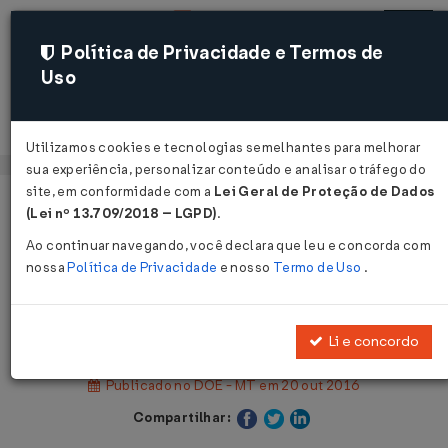
Política de Privacidade e Termos de
Uso
Acessar
Utilizamos cookies e tecnologias semelhantes para melhorar
sua experiência, personalizar conteúdo e analisar o tráfego do
site, em conformidade com a
Lei Geral de Proteção de Dados
Página Inicial
Legislações
(Lei nº 13.709/2018 – LGPD)
.
Legislação Estadual - Mato Grosso
Ao continuar navegando, você declara que leu e concorda com
nossa
Política de Privacidade
e nosso
Termo de Uso
.
Voltar
Lei Nº 10453 DE 20/10/2016
Li e concordo
Publicado no DOE - MT em 20 out 2016
Compartilhar: