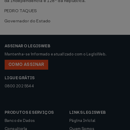
da Independência e 128º da República.
PEDRO TAQUES
Governador do Estado
ASSINAR O LEGISWEB
Mantenha-se informado e atualizado com o LegisWeb.
COMO ASSINAR
LIGUE GRÁTIS
0800 202 5544
PRODUTOS E SERVIÇOS
LINKS LEGISWEB
Banco de Dados
Página Inicial
Consultoria
Quem Somos