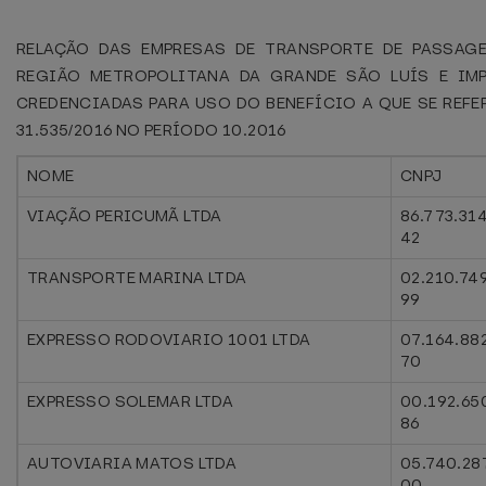
RELAÇÃO DAS EMPRESAS DE TRANSPORTE DE PASSAG
REGIÃO METROPOLITANA DA GRANDE SÃO LUÍS E IMP
CREDENCIADAS PARA USO DO BENEFÍCIO A QUE SE REFER
31.535/2016 NO PERÍODO 10.2016
NOME
CNPJ
VIAÇÃO PERICUMÃ LTDA
86.773.31
42
TRANSPORTE MARINA LTDA
02.210.74
99
EXPRESSO RODOVIARIO 1001 LTDA
07.164.88
70
EXPRESSO SOLEMAR LTDA
00.192.65
86
AUTOVIARIA MATOS LTDA
05.740.28
00