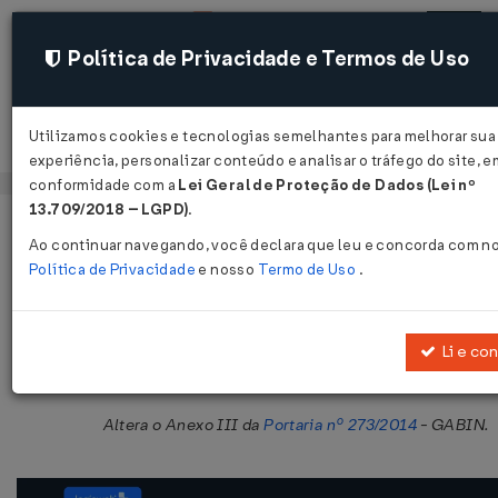
Política de Privacidade e Termos de Uso
Utilizamos cookies e tecnologias semelhantes para melhorar sua
Acessar
experiência, personalizar conteúdo e analisar o tráfego do site, e
conformidade com a
Lei Geral de Proteção de Dados (Lei nº
13.709/2018 – LGPD)
.
Página Inicial
Legislações
Legislação Estadual - Maranhão
Ao continuar navegando, você declara que leu e concorda com n
Política de Privacidade
e nosso
Termo de Uso
.
Portaria GABIN Nº 363 DE 19/09/20
Publicado no DOE - MA em 22 set 2016
Li e co
Compartilhar:
Altera o Anexo III da
Portaria nº 273/2014
- GABIN.