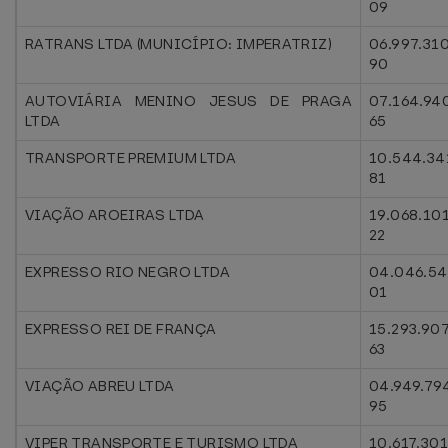
09
RATRANS LTDA (MUNICÍPIO: IMPERATRIZ)
06.997.31
90
AUTOVIÁRIA MENINO JESUS DE PRAGA
07.164.94
LTDA
65
TRANSPORTE PREMIUM LTDA
10.544.34
81
VIAÇÃO AROEIRAS LTDA
19.068.10
22
EXPRESSO RIO NEGRO LTDA
04.046.54
01
EXPRESSO REI DE FRANÇA
15.293.90
63
VIAÇÃO ABREU LTDA
04.949.79
95
VIPER TRANSPORTE E TURISMO LTDA
10.617.30