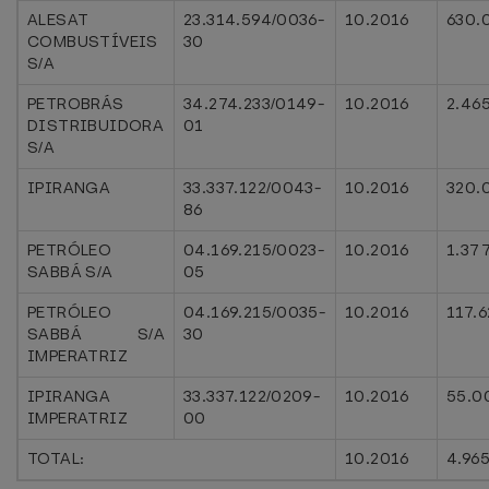
ALESAT
23.314.594/0036-
10.2016
630.
COMBUSTÍVEIS
30
S/A
PETROBRÁS
34.274.233/0149-
10.2016
2.46
DISTRIBUIDORA
01
S/A
IPIRANGA
33.337.122/0043-
10.2016
320.
86
PETRÓLEO
04.169.215/0023-
10.2016
1.37
SABBÁ S/A
05
PETRÓLEO
04.169.215/0035-
10.2016
117.
SABBÁ S/A
30
IMPERATRIZ
IPIRANGA
33.337.122/0209-
10.2016
55.0
IMPERATRIZ
00
TOTAL:
10.2016
4.96