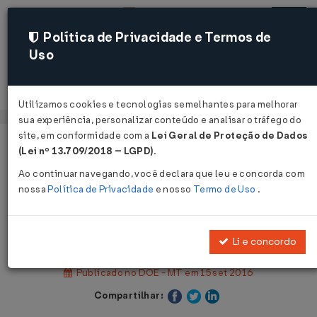
Política de Privacidade e Termos de
Uso
Acessar
Utilizamos cookies e tecnologias semelhantes para melhorar
sua experiência, personalizar conteúdo e analisar o tráfego do
site, em conformidade com a
Lei Geral de Proteção de Dados
Página Inicial
Legislações
(Lei nº 13.709/2018 – LGPD)
.
Legislação Estadual - Mato Grosso
Ao continuar navegando, você declara que leu e concorda com
nossa
Política de Privacidade
e nosso
Termo de Uso
.
Voltar
Lei Nº 10431 DE 15/09/2016
Li e concordo
Publicado no DOE - MT em 15 set 2016
Compartilhar: