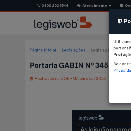
0800 202 5544
Atendimento
Qu
Pol
Utilizam
personali
Página Inicial
Legislações
Legislação Estadual
Proteção
Portaria GABIN Nº 345 DE 3
Ao conti
Privacid
Publicado no DOE - MA em 6 set 2016