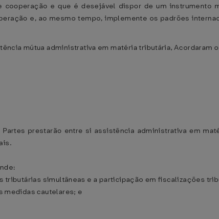
 cooperação e que é desejável dispor de um instrumento mu
operação e, ao mesmo tempo, implemente os padrões interna
ncia mútua administrativa em matéria tributária, Acordaram o
Partes prestarão entre si assistência administrativa em maté
ais.
ende:
s tributárias simultâneas e a participação em fiscalizações trib
as medidas cautelares; e