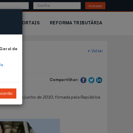
Acessar
IOR
PORTAIS
REFORMA TRIBUTÁRIA
 Geral de
Voltar
de
Compartilhar:
ncordo
lo de 1º de junho de 2010, firmada pela República