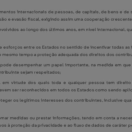
ntos internacionais de pessoas, de capitais, de bens e de 
ão e evasão fiscal, exigindo assim uma cooperação crescente e
idos ao longo dos últimos anos, em nível internacional, quer a 
sforços entre os Estados no sentido de incentivar todas as 
ao mesmo tempo a proteção adequada dos direitos dos contribu
pode desempenhar um papel importante, na medida em que f
ontribuinte sejam respeitados;
, em virtude dos quais toda e qualquer pessoa tem direit
evem ser reconhecidos em todos os Estados como sendo aplicáv
teger os legítimos interesses dos contribuintes, inclusive qu
mar medidas ou prestar informações, tendo em conta a neces
vos à proteção da privacidade e ao fluxo de dados de caráter p