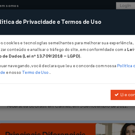
em somos
ítica de Privacidade e Termos de Uso
CONSULTORIA
SISTEMAS
COMÉRCIO EXTER
os cookies e tecnologias semelhantes para melhorar sua experiência,
zar conteúdo e analisar o tráfego do site, em conformidade com a
Lei
 de Dados (Lei nº 13.709/2018 – LGPD)
.
016
nuar navegando, você declara que leu e concorda com nossa
Política 
ade
e nosso
Termo de Uso
.
Li e co
Mútua Administrativa em Matéria Tributária emendada pelo Protoco
Federativa do Brasil em Cannes, em 3 de novembro de 2011.