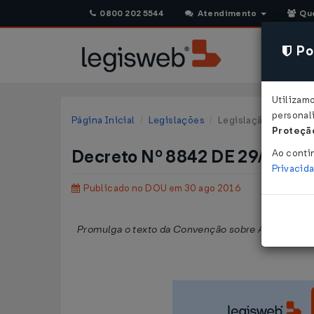
0800 202 5544
Atendimento
Qu
Pol
Utilizam
personali
Página Inicial
Legislações
Legislação Federal
Proteção
Decreto Nº 8842 DE 29/08/2
Ao conti
Privacid
Publicado no DOU em 30 ago 2016
Promulga o texto da Convenção sobre Assistência 