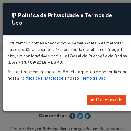
Política de Privacidade e Termos de
Uso
Acessar
Utilizamos cookies e tecnologias semelhantes para melhorar
sua experiência, personalizar conteúdo e analisar o tráfego do
site, em conformidade com a
Lei Geral de Proteção de Dados
Página Inicial
Legislações
Legislação Estadual - Ceará
(Lei nº 13.709/2018 – LGPD)
.
Ao continuar navegando, você declara que leu e concorda com
Voltar
nossa
Política de Privacidade
e nosso
Termo de Uso
.
Lei Nº 16096 DE 27/07/2016
Li e concordo
Publicado no DOE - CE em 29 jul 2016
Compartilhar:
Dispõe sobre publicidade das outorgas de uso de recursos