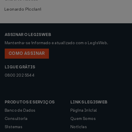
Leonardo Picciani
ASSINAR O LEGISWEB
Mantenha-se informado e atualizado com o LegisWeb.
COMO ASSINAR
LIGUE GRÁTIS
0800 202 5544
PRODUTOS E SERVIÇOS
LINKS LEGISWEB
Banco de Dados
Página Inicial
Consultoria
Quem Somos
Sistemas
Notícias