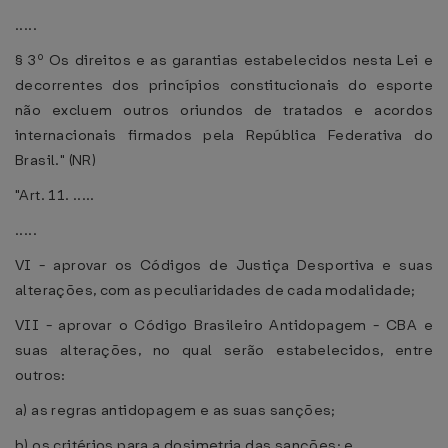
.....
§ 3º Os direitos e as garantias estabelecidos nesta Lei e
decorrentes dos princípios constitucionais do esporte
não excluem outros oriundos de tratados e acordos
internacionais firmados pela República Federativa do
Brasil." (NR)
"Art. 11. .....
.....
VI - aprovar os Códigos de Justiça Desportiva e suas
alterações, com as peculiaridades de cada modalidade;
VII - aprovar o Código Brasileiro Antidopagem - CBA e
suas alterações, no qual serão estabelecidos, entre
outros:
a) as regras antidopagem e as suas sanções;
b) os critérios para a dosimetria das sanções; e