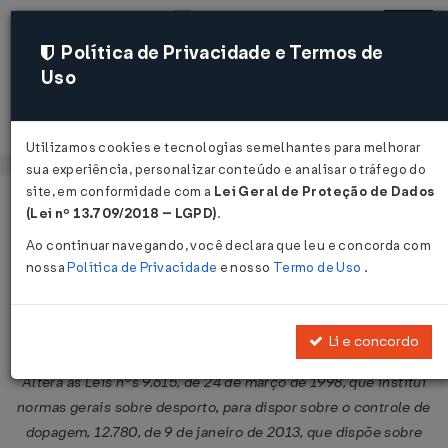
Política de Privacidade e Termos de
Uso
Acessar
Utilizamos cookies e tecnologias semelhantes para melhorar
sua experiência, personalizar conteúdo e analisar o tráfego do
site, em conformidade com a
Lei Geral de Proteção de Dados
Página Inicial
Legislações
Legislação Federal
Voltar
(Lei nº 13.709/2018 – LGPD)
.
Ao continuar navegando, você declara que leu e concorda com
Lei Nº 13322 DE 28/07/2016
nossa
Política de Privacidade
e nosso
Termo de Uso
.
Publicado no DOU em 29 jul 2016
Compartilhar:
Li e concordo
Altera as Leis nºs 9.615, de 24 de março de 1998, que institui
normas gerais sobre desporto, para dispor sobre o controle de
dopagem, 12.780, de 9 de janeiro de 2013, que dispõe sobre