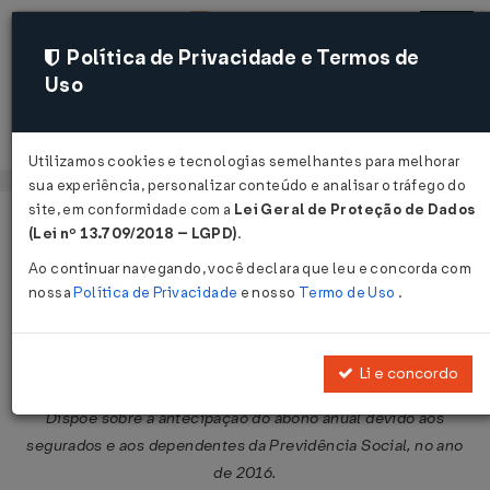
Política de Privacidade e Termos de
Uso
Acessar
Utilizamos cookies e tecnologias semelhantes para melhorar
sua experiência, personalizar conteúdo e analisar o tráfego do
site, em conformidade com a
Lei Geral de Proteção de Dados
Página Inicial
Legislações
Legislação Federal
Voltar
(Lei nº 13.709/2018 – LGPD)
.
Ao continuar navegando, você declara que leu e concorda com
Decreto Nº 8820 DE 22/07/2016
nossa
Política de Privacidade
e nosso
Termo de Uso
.
Publicado no DOU em 25 jul 2016
Compartilhar:
Li e concordo
Dispõe sobre a antecipação do abono anual devido aos
segurados e aos dependentes da Previdência Social, no ano
de 2016.