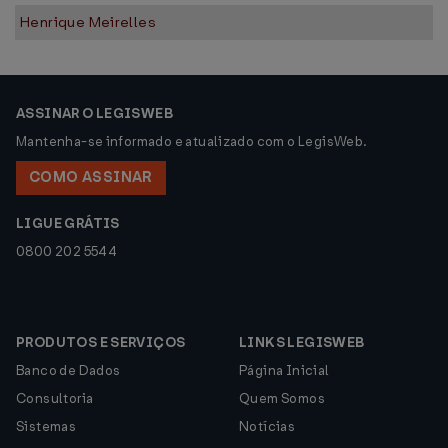
Henrique Meirelles
ASSINAR O LEGISWEB
Mantenha-se informado e atualizado com o LegisWeb.
COMO ASSINAR
LIGUE GRÁTIS
0800 202 5544
PRODUTOS E SERVIÇOS
LINKS LEGISWEB
Banco de Dados
Página Inicial
Consultoria
Quem Somos
Sistemas
Notícias