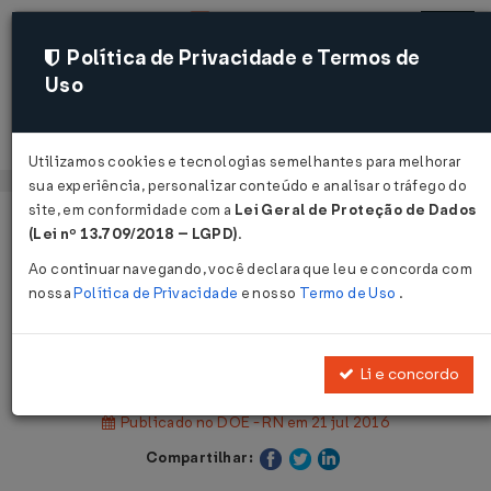
Política de Privacidade e Termos de
Uso
Acessar
Utilizamos cookies e tecnologias semelhantes para melhorar
sua experiência, personalizar conteúdo e analisar o tráfego do
site, em conformidade com a
Lei Geral de Proteção de Dados
Página Inicial
Legislações
(Lei nº 13.709/2018 – LGPD)
.
Legislação Estadual - Rio Grande do Norte
Ao continuar navegando, você declara que leu e concorda com
nossa
Política de Privacidade
e nosso
Termo de Uso
.
Voltar
Decreto Nº 26224 DE 20/07/2016
Li e concordo
Publicado no DOE - RN em 21 jul 2016
Compartilhar: