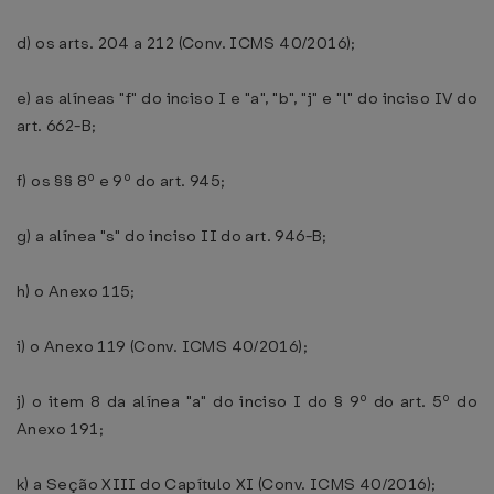
d) os arts. 204 a 212 (Conv. ICMS 40/2016);
e) as alíneas "f" do inciso I e "a", "b", "j" e "l" do inciso IV do
art. 662-B;
f) os §§ 8º e 9º do art. 945;
g) a alínea "s" do inciso II do art. 946-B;
h) o Anexo 115;
i) o Anexo 119 (Conv. ICMS 40/2016);
j) o item 8 da alínea "a" do inciso I do § 9º do art. 5º do
Anexo 191;
k) a Seção XIII do Capítulo XI (Conv. ICMS 40/2016);