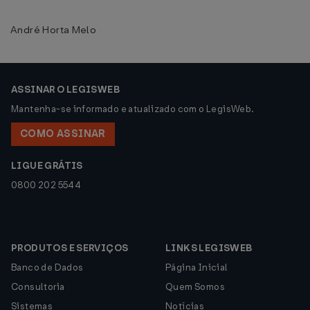
André Horta Melo
ASSINAR O LEGISWEB
Mantenha-se informado e atualizado com o LegisWeb.
COMO ASSINAR
LIGUE GRÁTIS
0800 202 5544
PRODUTOS E SERVIÇOS
LINKS LEGISWEB
Banco de Dados
Página Inicial
Consultoria
Quem Somos
Sistemas
Notícias