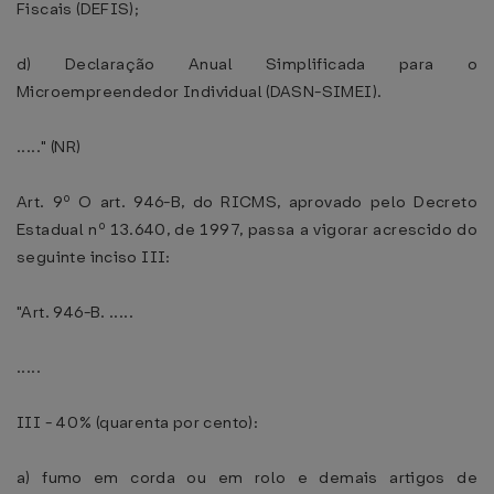
Fiscais (DEFIS);
d) Declaração Anual Simplificada para o
Microempreendedor Individual (DASN-SIMEI).
....." (NR)
Art. 9º O art. 946-B, do RICMS, aprovado pelo Decreto
Estadual nº 13.640, de 1997, passa a vigorar acrescido do
seguinte inciso III:
"Art. 946-B. .....
.....
III - 40% (quarenta por cento):
a) fumo em corda ou em rolo e demais artigos de