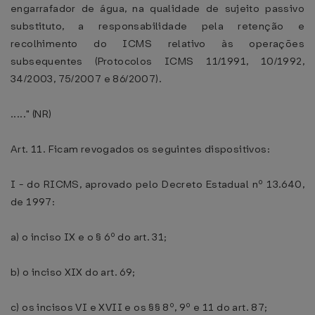
engarrafador de água, na qualidade de sujeito passivo
substituto, a responsabilidade pela retenção e
recolhimento do ICMS relativo às operações
subsequentes (Protocolos ICMS 11/1991, 10/1992,
34/2003, 75/2007 e 86/2007).
....." (NR)
Art. 11. Ficam revogados os seguintes dispositivos:
I - do RICMS, aprovado pelo Decreto Estadual nº 13.640,
de 1997:
a) o inciso IX e o § 6º do art. 31;
b) o inciso XIX do art. 69;
c) os incisos VI e XVII e os §§ 8º, 9º e 11 do art. 87;