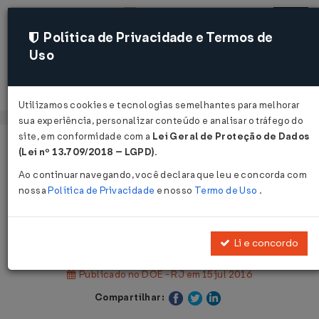
Política de Privacidade e Termos de
Uso
Acessar
Utilizamos cookies e tecnologias semelhantes para melhorar
sua experiência, personalizar conteúdo e analisar o tráfego do
site, em conformidade com a
Lei Geral de Proteção de Dados
Página Inicial
Legislações
(Lei nº 13.709/2018 – LGPD)
.
Legislação Estadual - Rio de Janeiro
Ao continuar navegando, você declara que leu e concorda com
nossa
Política de Privacidade
e nosso
Termo de Uso
.
Voltar
Lei Nº 7368 DE 14/07/2016
Li e concordo
Publicado no DOE - RJ em 15 jul 2016
Compartilhar: