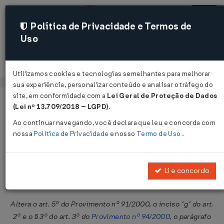
Política de Privacidade e Termos de
Uso
Acessar
Utilizamos cookies e tecnologias semelhantes para melhorar
sua experiência, personalizar conteúdo e analisar o tráfego do
site, em conformidade com a
Lei Geral de Proteção de Dados
Página Inicial
Legislações
Legislação Federal
Voltar
(Lei nº 13.709/2018 – LGPD)
.
Ao continuar navegando, você declara que leu e concorda com
Provimento OAB Nº 172 DE
nossa
Política de Privacidade
e nosso
Termo de Uso
.
07/06/2016
Publicado no DOU em 5 jul 2016
Li e concordo
Compartilhar:
Altera o art. 5º do Provimento nº 91/2000, o inciso "g" do art.
2º e o § 3º do art. 3º do
Provimento nº 94/2000
, o parágrafo