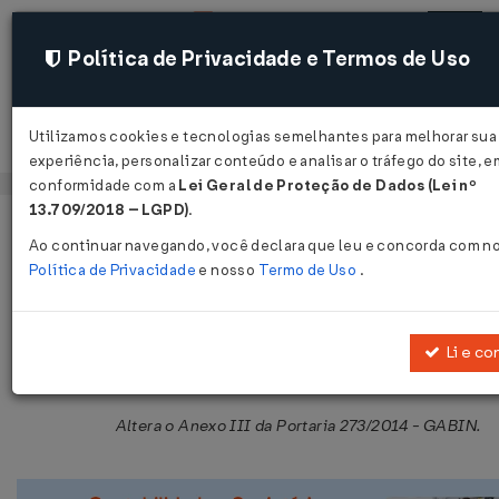
Política de Privacidade e Termos de Uso
Utilizamos cookies e tecnologias semelhantes para melhorar sua
Acessar
experiência, personalizar conteúdo e analisar o tráfego do site, e
conformidade com a
Lei Geral de Proteção de Dados (Lei nº
13.709/2018 – LGPD)
.
Página Inicial
Legislações
Legislação Estadual - Maranhão
Ao continuar navegando, você declara que leu e concorda com n
Política de Privacidade
e nosso
Termo de Uso
.
Portaria GABIN Nº 227 DE 17/06/201
Publicado no DOE - MA em 22 jun 2016
Li e co
Compartilhar:
Altera o Anexo III da Portaria 273/2014 - GABIN.