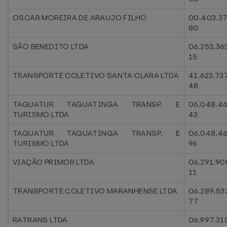
OSCAR MOREIRA DE ARAUJO FILHO
00.403.3
80
SÃO BENEDITO LTDA
06.253.36
15
TRANSPORTE COLETIVO SANTA CLARA LTDA
41.623.73
48
TAGUATUR TAGUATINGA TRANSP. E
06.048.4
TURISMO LTDA
43
TAGUATUR TAGUATINGA TRANSP. E
06.048.4
TURISMO LTDA
96
VIAÇÃO PRIMOR LTDA
06.291.90
11
TRANSPORTE COLETIVO MARANHENSE LTDA
06.289.53
77
RATRANS LTDA
06.997.31