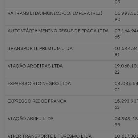
09
RATRANS LTDA (MUNICÍPIO: IMPERATRIZ)
06.997.31
90
AUTOVIÁRIA MENINO JESUS DE PRAGA LTDA
07.164.94
65
TRANSPORTE PREMIUM LTDA
10.544.3
81
VIAÇÃO AROEIRAS LTDA
19.068.10
22
EXPRESSO RIO NEGRO LTDA
04.046.5
01
EXPRESSO REI DE FRANÇA
15.293.90
63
VIAÇÃO ABREU LTDA
04.949.79
95
VIPER TRANSPORTE E TURISMO LTDA
10.617.30