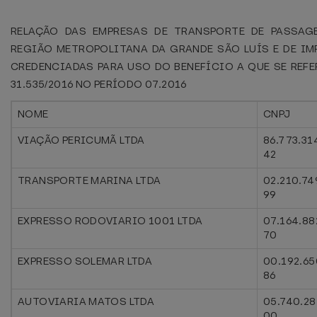
RELAÇÃO DAS EMPRESAS DE TRANSPORTE DE PASSAG
REGIÃO METROPOLITANA DA GRANDE SÃO LUÍS E DE IMP
CREDENCIADAS PARA USO DO BENEFÍCIO A QUE SE REFE
31.535/2016 NO PERÍODO 07.2016
NOME
CNPJ
VIAÇÃO PERICUMÃ LTDA
86.773.31
42
TRANSPORTE MARINA LTDA
02.210.74
99
EXPRESSO RODOVIARIO 1001 LTDA
07.164.88
70
EXPRESSO SOLEMAR LTDA
00.192.65
86
AUTOVIARIA MATOS LTDA
05.740.28
00