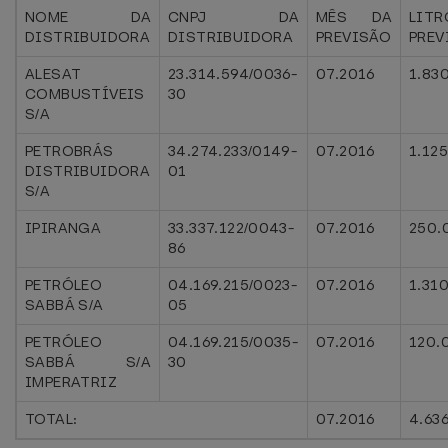
NOME DA
CNPJ DA
MÊS DA
LITR
DISTRIBUIDORA
DISTRIBUIDORA
PREVISÃO
PREV
ALESAT
23.314.594/0036-
07.2016
1.83
COMBUSTÍVEIS
30
S/A
PETROBRÁS
34.274.233/0149-
07.2016
1.12
DISTRIBUIDORA
01
S/A
IPIRANGA
33.337.122/0043-
07.2016
250.
86
PETRÓLEO
04.169.215/0023-
07.2016
1.31
SABBÁ S/A
05
PETRÓLEO
04.169.215/0035-
07.2016
120.
SABBÁ S/A
30
IMPERATRIZ
TOTAL:
07.2016
4.63