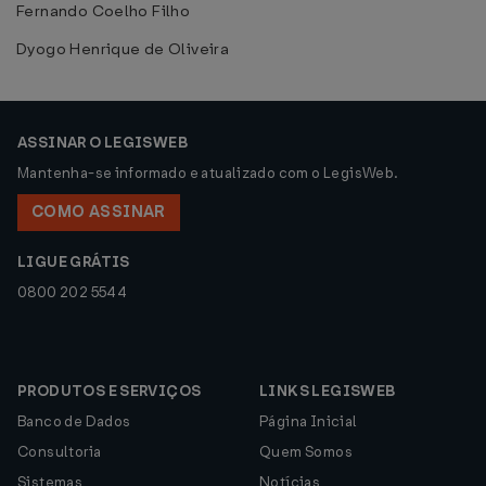
Fernando Coelho Filho
Dyogo Henrique de Oliveira
ASSINAR O LEGISWEB
Mantenha-se informado e atualizado com o LegisWeb.
COMO ASSINAR
LIGUE GRÁTIS
0800 202 5544
PRODUTOS E SERVIÇOS
LINKS LEGISWEB
Banco de Dados
Página Inicial
Consultoria
Quem Somos
Sistemas
Notícias