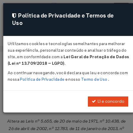
Política de Privacidade e Termos de
Uso
Acessar
Utilizamos cookies e tecnologias semelhantes para melhorar
sua experiência, personalizar conteúdo e analisar o tráfego do
site, em conformidade com a
Lei Geral de Proteção de Dados
Página Inicial
Legislações
Legislação Federal
Voltar
(Lei nº 13.709/2018 – LGPD)
.
Ao continuar navegando, você declara que leu e concorda com
Medida Provisória Nº 735 DE
nossa
Política de Privacidade
e nosso
Termo de Uso
.
22/06/2016
Publicado no DOU em 23 jun 2016
Li e concordo
Compartilhar:
Altera as Leis nº 5.655, de 20 de maio de 1971, nº 10.438, de
26 de abril de 2002, nº 12.783, de 11 de janeiro de 2013, nº