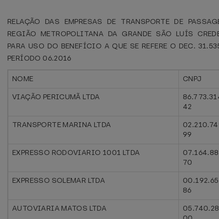
RELAÇÃO DAS EMPRESAS DE TRANSPORTE DE PASSAG
REGIÃO METROPOLITANA DA GRANDE SÃO LUÍS CRED
PARA USO DO BENEFÍCIO A QUE SE REFERE O DEC. 31.53
PERÍODO 06.2016
NOME
CNPJ
VIAÇÃO PERICUMÃ LTDA
86.773.31
42
TRANSPORTE MARINA LTDA
02.210.7
99
EXPRESSO RODOVIARIO 1001 LTDA
07.164.8
70
EXPRESSO SOLEMAR LTDA
00.192.6
86
AUTOVIARIA MATOS LTDA
05.740.2
00