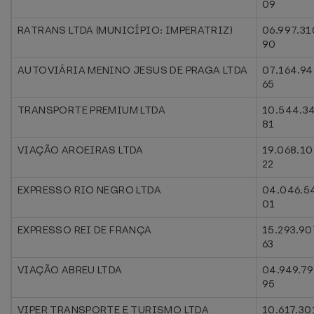
09
RATRANS LTDA (MUNICÍPIO: IMPERATRIZ)
06.997.31
90
AUTOVIÁRIA MENINO JESUS DE PRAGA LTDA
07.164.9
65
TRANSPORTE PREMIUM LTDA
10.544.3
81
VIAÇÃO AROEIRAS LTDA
19.068.10
22
EXPRESSO RIO NEGRO LTDA
04.046.5
01
EXPRESSO REI DE FRANÇA
15.293.90
63
VIAÇÃO ABREU LTDA
04.949.7
95
VIPER TRANSPORTE E TURISMO LTDA
10.617.30