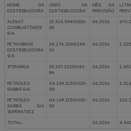
NOME DA
CNPJ DA
MÊS DA
LITR
DISTRIBUIDORA
DISTRIBUIDORA
PREVISÃO
PREV
ALESAT
23.314.594/0036-
06.2016
670.
COMBUSTÍVEIS
30
S/A
PETROBRÁS
34.274.233/0149-
06.2016
1.10
DISTRIBUIDORA
01
S/A
IPIRANGA
33.337.122/0043-
06.2016
1.45
86
PETRÓLEO
04.169.215/0023-
06.2016
1.21
SABBÁ S/A
05
PETRÓLEO
04.169.215/0035-
06.2016
120.
SABBÁ S/A
30
IMPERATRIZ
TOTAL:
06.2016
4.56