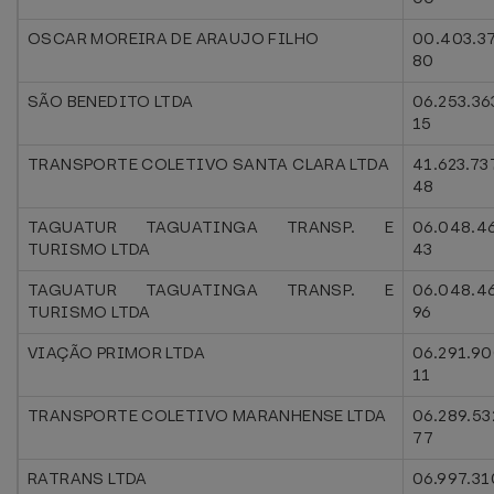
OSCAR MOREIRA DE ARAUJO FILHO
00.403.3
80
SÃO BENEDITO LTDA
06.253.36
15
TRANSPORTE COLETIVO SANTA CLARA LTDA
41.623.73
48
TAGUATUR TAGUATINGA TRANSP. E
06.048.4
TURISMO LTDA
43
TAGUATUR TAGUATINGA TRANSP. E
06.048.4
TURISMO LTDA
96
VIAÇÃO PRIMOR LTDA
06.291.9
11
TRANSPORTE COLETIVO MARANHENSE LTDA
06.289.53
77
RATRANS LTDA
06.997.31