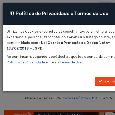
Política de Privacidade e Termos de Uso
Utilizamos cookies e tecnologias semelhantes para melhorar sua
Acessar
experiência, personalizar conteúdo e analisar o tráfego do site, e
conformidade com a
Lei Geral de Proteção de Dados (Lei nº
13.709/2018 – LGPD)
.
Página Inicial
Legislações
Legislação Estadual - Maranhão
Ao continuar navegando, você declara que leu e concorda com n
Política de Privacidade
e nosso
Termo de Uso
.
Portaria GABIN Nº 177 DE 18/05/20
Publicado no DOE - MA em 23 mai 2016
Li e c
Compartilhar:
Altera o Anexo III da
Portaria nº 273/2014
- GABIN.