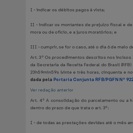
I - indicar os débitos pagos à vista;
II - indicar os montantes de prejuízo fiscal e 
mora ou de ofício, e a juros moratórios; e
III - cumprir, se for o caso, até o dia 6 de maio
Art. 3º Os procedimentos descritos nos incisos I 
da Secretaria da Receita Federal do Brasil (RFB
23h59min59s (vinte e três horas, cinquenta e no
dada pela
Portaria Conjunta RFB/PGFN Nº 92
Ver redação anterior
Art. 4º A consolidação do parcelamento ou a 
dentro do prazo de que trata o art. 3º:
I - de todas as prestações devidas até o mês ant