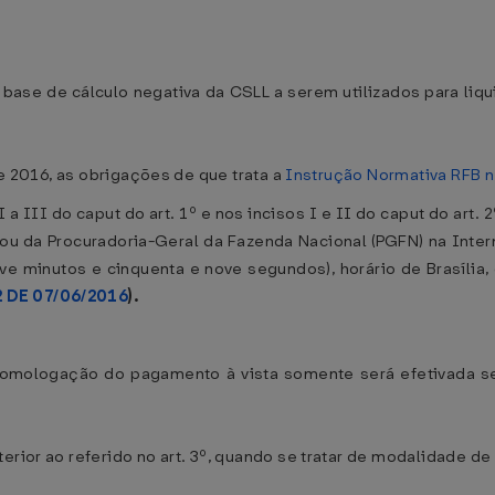
de base de cálculo negativa da CSLL a serem utilizados para li
 de 2016, as obrigações de que trata a
Instrução Normativa RFB n
a III do caput do art. 1º e nos incisos I e II do caput do art.
) ou da Procuradoria-Geral da Fazenda Nacional (PGFN) na Intern
ve minutos e cinquenta e nove segundos), horário de Brasília,
2 DE 07/06/2016
).
homologação do pagamento à vista somente será efetivada se 
erior ao referido no art. 3º, quando se tratar de modalidade d