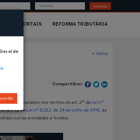
Acessar
IOR
PORTAIS
REFORMA TRIBUTÁRIA
 Geral de
Voltar
de
Compartilhar:
ncordo
agos ou parcelados nos termos do art. 2º da
Lei nº
 do art. 11 da
Lei nº 8.212, de 24 de julho de 1991
, às
endidas outras entidades e fundos.