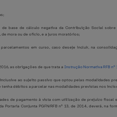
as;
 e de base de cálculo negativa da Contribuição Social sobre 
de mora ou de ofício, e a juros moratórios;
e parcelamentos em curso, caso deseje incluir, na consolidaç
e 2016, as obrigações de que trata a
Instrução Normativa RFB nº 
inclusive ao sujeito passivo que optou pelas modalidades prev
e tenha débitos a parcelar nas modalidades previstas nos inci
dades de pagamento à vista com utilização de prejuízo fiscal 
da Portaria Conjunta PGFN/RFB nº 13, de 2014, deverá, na for