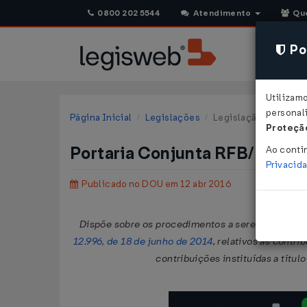
0800 202 5544
Atendimento
Qu
Pol
Utilizam
personali
Página Inicial
Legislações
Legislação Federal
Proteção
Portaria Conjunta RFB/PGFN
Ao conti
Privacid
Publicado no DOU em 12 abr 2016
Dispõe sobre os procedimentos a serem adotados 
12.996, de 18 de junho de 2014
, relativos às contri
contribuições instituídas a títul