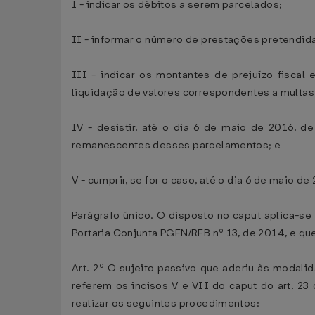
I - indicar os débitos a serem parcelados;
II - informar o número de prestações pretendid
III - indicar os montantes de prejuízo fiscal
liquidação de valores correspondentes a multas, 
IV - desistir, até o dia 6 de maio de 2016, d
remanescentes desses parcelamentos; e
V - cumprir, se for o caso, até o dia 6 de maio d
Parágrafo único. O disposto no caput aplica-se 
Portaria Conjunta PGFN/RFB nº 13, de 2014, e qu
Art. 2º O sujeito passivo que aderiu às modali
referem os incisos V e VII do caput do art. 23 
realizar os seguintes procedimentos: