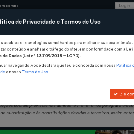
em somos
ítica de Privacidade e Termos de Uso
CONSULTORIA
SISTEMAS
COMÉRCIO EXTER
os cookies e tecnologias semelhantes para melhorar sua experiência,
zar conteúdo e analisar o tráfego do site, em conformidade com a
Lei
 de Dados (Lei nº 13.709/2018 – LGPD)
.
 Nº 550 DE 11/04/2016
nuar navegando, você declara que leu e concorda com nossa
Política 
ade
e nosso
Termo de Uso
.
Li e co
pelos sujeitos passivos para a consolidação dos débitos a serem p
buições sociais previstas nas alíneas "a", "b" e "c" do parágrafo único
o de substituição e às contribuições devidas a terceiros, assim ent