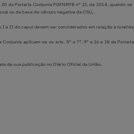
rt. 20 da Portaria Conjunta PGFN/RFB nº 13, de 2014, quando s
iscal ou de base de cálculo negativa da CSLL.
os I e II do caput devem ser considerados em relação à total
ia Conjunta aplicam-se os arts. 5º a 7º, 9º a 16 e 18 da Portar
data de sua publicação no Diário Oficial da União.