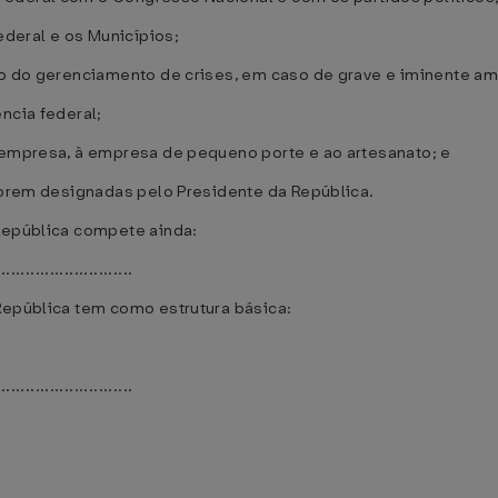
ederal e os Municípios;
ão do gerenciamento de crises, em caso de grave e iminente ame
ncia federal;
roempresa, à empresa de pequeno porte e ao artesanato; e
 forem designadas pelo Presidente da República.
 República compete ainda:
............................
República tem como estrutura básica:
............................