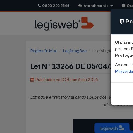
0800 202 5544
Atendimento
Qu
Pol
Utilizam
personali
Página Inicial
Legislações
Legislação Federal
Proteção
Lei Nº 13266 DE 05/04/2016
Ao conti
Privacid
Publicado no DOU em 6 abr 2016
Extingue e transforma cargos públicos; altera a Lei
n° 11.457, de 