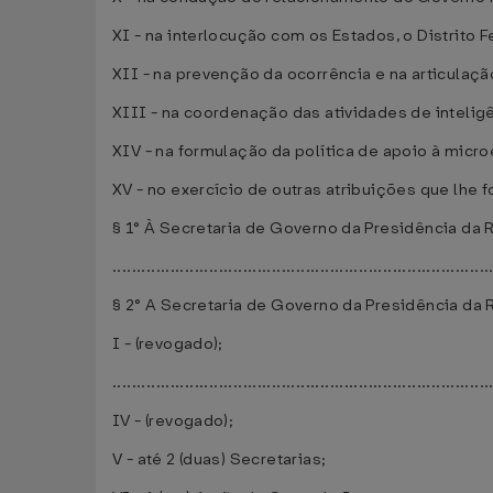
XI - na interlocução com os Estados, o Distrito F
XII - na prevenção da ocorrência e na articulaç
XIII - na coordenação das atividades de inteligê
XIV - na formulação da política de apoio à mic
XV - no exercício de outras atribuições que lhe
§ 1° À Secretaria de Governo da Presidência da
..............................................................................
§ 2° A Secretaria de Governo da Presidência da 
I - (revogado);
..............................................................................
IV - (revogado);
V - até 2 (duas) Secretarias;