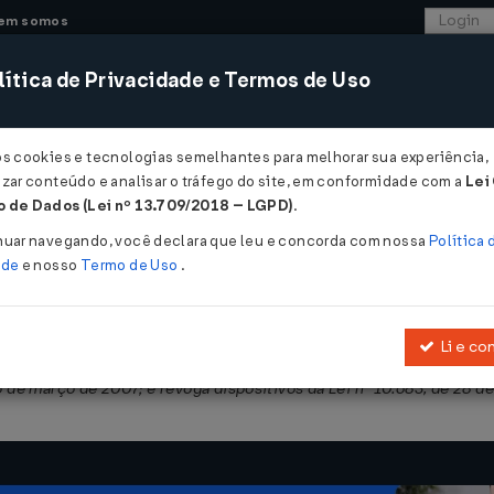
em somos
ítica de Privacidade e Termos de Uso
CONSULTORIA
SISTEMAS
COMÉRCIO EXTER
os cookies e tecnologias semelhantes para melhorar sua experiência,
zar conteúdo e analisar o tráfego do site, em conformidade com a
Lei
 de Dados (Lei nº 13.709/2018 – LGPD)
.
nuar navegando, você declara que leu e concorda com nossa
Política 
ade
e nosso
Termo de Uso
.
Li e co
 n° 10.683, de 28 de maio de 2003, que dispõe sobre a organização da
16 de março de 2007; e revoga dispositivos da Lei n° 10.683, de 28 d