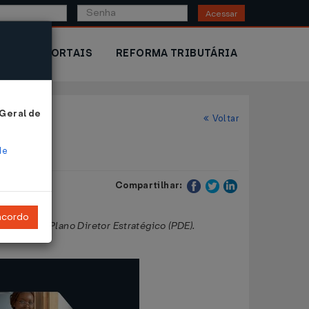
Acessar
IOR
PORTAIS
REFORMA TRIBUTÁRIA
 Geral de
Voltar
de
Compartilhar:
ncordo
050/2014
- Plano Diretor Estratégico (PDE).