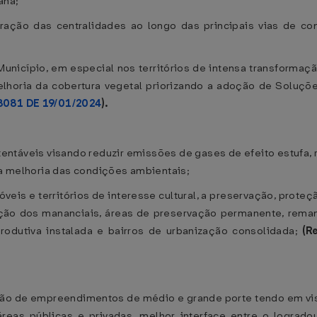
ana;
uração das centralidades ao longo das principais vias de c
unicípio, em especial nos territórios de intensa transformaçã
horia da cobertura vegetal priorizando a adoção de Soluções
18081 DE 19/01/2024
).
entáveis visando reduzir emissões de gases de efeito estufa, 
a a melhoria das condições ambientais;
óveis e territórios de interesse cultural, a preservação, prot
ção dos mananciais, áreas de preservação permanente, remane
e produtiva instalada e bairros de urbanização consolidada;
(R
ação de empreendimentos de médio e grande porte tendo em vis
reas públicas e privadas, melhor interface entre o logradou