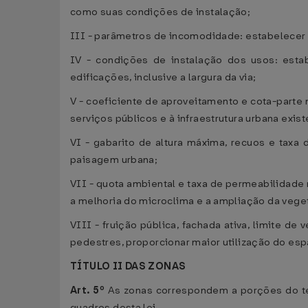
como suas condições de instalação;
III - parâmetros de incomodidade: estabelecer l
IV - condições de instalação dos usos: esta
edificações, inclusive a largura da via;
V - coeficiente de aproveitamento e cota-parte
serviços públicos e à infraestrutura urbana exis
VI - gabarito de altura máxima, recuos e taxa 
paisagem urbana;
VII - quota ambiental e taxa de permeabilidade 
a melhoria do microclima e a ampliação da vege
VIII - fruição pública, fachada ativa, limite d
pedestres, proporcionar maior utilização do es
TÍTULO II DAS ZONAS
Art. 5º
As zonas correspondem a porções do ter
quadros desta lei.