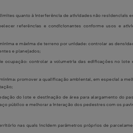
imites quanto à interferência de atividades não residenciais e
belecer referências e condicionantes conforme usos e ativ
 mínima e máxima de terreno por unidade: controlar as densid
tentes e planejados;
de ocupação: controlar a volumetria das edificações no lote e
mínima: promover a qualificação ambiental, em especial a melho
tação;
e vedação do lote e destinação de área para alargamento do pa
paço público e melhorar a interação dos pedestres com os pav
ritório nas quais incidem parâmetros próprios de parcelame