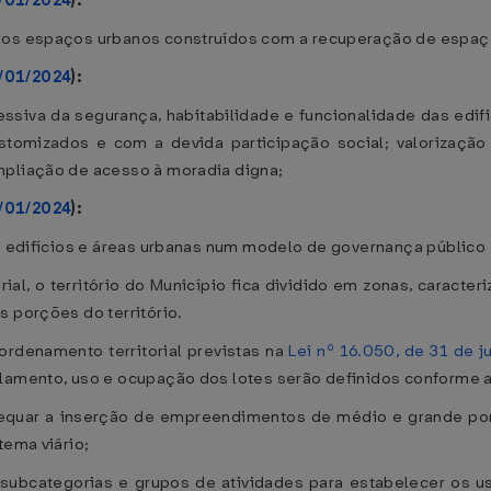
9/01/2024
):
 dos espaços urbanos construídos com a recuperação de espaç
9/01/2024
):
essiva da segurança, habitabilidade e funcionalidade das edif
stomizados e com a devida participação social; valorização
mpliação de acesso à moradia digna;
9/01/2024
):
de edifícios e áreas urbanas num modelo de governança público
al, o território do Município fica dividido em zonas, caracte
s porções do território.
rdenamento territorial previstas na
Lei nº 16.050, de 31 de 
lamento, uso e ocupação dos lotes serão definidos conforme as
equar a inserção de empreendimentos de médio e grande port
tema viário;
s, subcategorias e grupos de atividades para estabelecer os