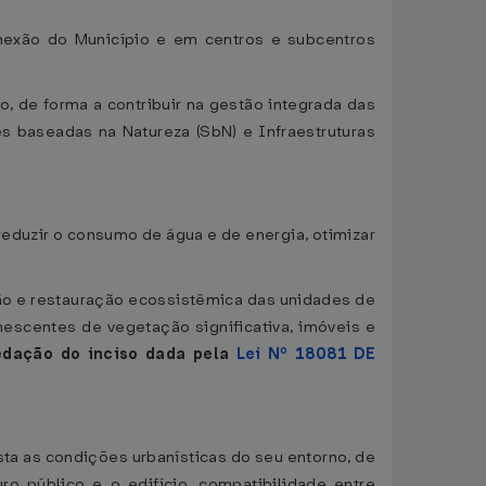
onexão do Município e em centros e subcentros
o, de forma a contribuir na gestão integrada das
 baseadas na Natureza (SbN) e Infraestruturas
reduzir o consumo de água e de energia, otimizar
eção e restauração ecossistêmica das unidades de
scentes de vegetação significativa, imóveis e
edação
do inciso
dada pela
Lei Nº 18081 DE
ta as condições urbanísticas do seu entorno, de
ro público e o edifício, compatibilidade entre