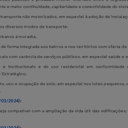
nte e maior continuidade, capilaridade e conectividade do siste
transporte não motorizados, em especial à adoção de instalaçõ
 dos diversos modos de transporte;
urbanos à moradia;
 de forma integrada aos bairros e nos territórios com oferta d
ocais com carência de serviços públicos, em especial saúde e 
s e institucionais e do uso residencial em conformidad
 Estratégico;
to, uso e ocupação do solo, em especial nos lotes pequenos, 
.
9/01/2024
):
eja compatível com a ampliação da vida útil das edificações;