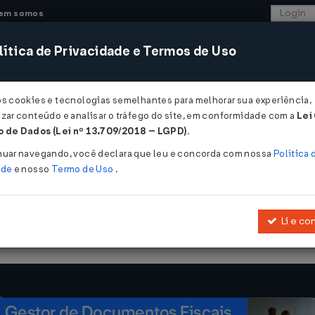
em somos
ítica de Privacidade e Termos de Uso
CONSULTORIA
SISTEMAS
COMÉRCIO EXTER
os cookies e tecnologias semelhantes para melhorar sua experiência,
zar conteúdo e analisar o tráfego do site, em conformidade com a
Lei
 - São Paulo
 de Dados (Lei nº 13.709/2018 – LGPD)
.
nuar navegando, você declara que leu e concorda com nossa
Política 
ade
e nosso
Termo de Uso
.
Li e co
pação do solo no Município de São Paulo, de acordo com a
Lei Nº 16