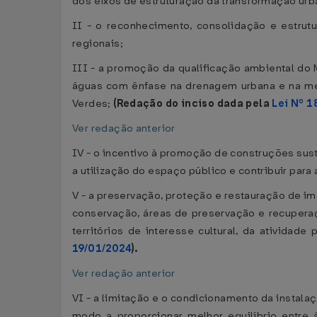
dos eixos de estruturação da transformação urb
II - o reconhecimento, consolidação e estrut
regionais;
III - a promoção da qualificação ambiental do M
águas com ênfase na drenagem urbana e na mel
Verdes;
(Redação do inciso dada pela
Lei Nº 
Ver redação anterior
IV - o incentivo à promoção de construções sust
a utilização do espaço público e contribuir par
V - a preservação, proteção e restauração de im
conservação, áreas de preservação e recupera
territórios de interesse cultural, da atividad
19/01/2024
).
Ver redação anterior
VI - a limitação e o condicionamento da instal
modo a proporcionar melhor equilíbrio entre á