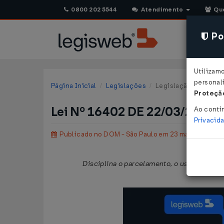
0800 202 5544
Atendimento
Qu
Pol
Utilizam
personali
Página Inicial
Legislações
Legislação Municipal
Proteção
Lei Nº 16402 DE 22/03/2016
Ao conti
Privacid
Publicado no DOM - São Paulo em 23 mar 2016
Disciplina o parcelamento, o uso e a ocu