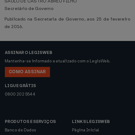
SAULO DE CASTRO ABREU FILHO
Secretário de Governo
Publicado na Secretaria de Governo, aos 25 de fevereiro
de 2016.
ASSINAR O LEGISWEB
Mantenha-se informado e atualizado com o LegisWeb.
COMO ASSINAR
LIGUE GRÁTIS
0800 202 5544
PRODUTOS E SERVIÇOS
LINKS LEGISWEB
Banco de Dados
Página Inicial