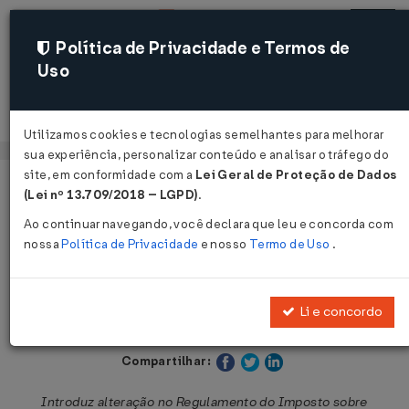
Política de Privacidade e Termos de
Uso
Acessar
Utilizamos cookies e tecnologias semelhantes para melhorar
sua experiência, personalizar conteúdo e analisar o tráfego do
site, em conformidade com a
Lei Geral de Proteção de Dados
Página Inicial
Legislações
Legislação Estadual - São Paulo
(Lei nº 13.709/2018 – LGPD)
.
Ao continuar navegando, você declara que leu e concorda com
Voltar
nossa
Política de Privacidade
e nosso
Termo de Uso
.
Decreto Nº 61840 DE 25/02/2016
Li e concordo
Publicado no DOE - SP em 26 fev 2016
Compartilhar:
Introduz alteração no Regulamento do Imposto sobre