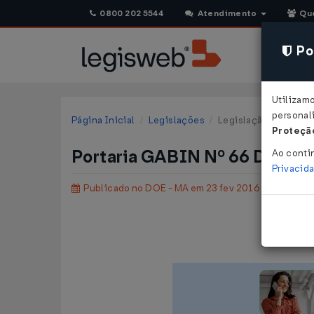
0800 202 5544
Atendimento
Qu
Pol
Utilizam
personali
Página Inicial
Legislações
Legislação Estadual
Proteção
Portaria GABIN Nº 66 DE 19/
Ao conti
Privacid
Publicado no DOE - MA em 23 fev 2016