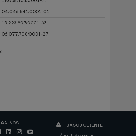
19.068.101/0001-22
04.046.541/0001-01
15.293.907/0001-63
06.077.708/0001-27
6.
IGA-NOS
JÁ SOU CLIENTE
Área do Assinante