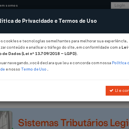
em somos
ítica de Privacidade e Termos de Uso
CONSULTORIA
SISTEMAS
COMÉRCIO EXTER
os cookies e tecnologias semelhantes para melhorar sua experiência,
zar conteúdo e analisar o tráfego do site, em conformidade com a
Lei
 - Maranhão
 de Dados (Lei nº 13.709/2018 – LGPD)
.
02/2016
nuar navegando, você declara que leu e concorda com nossa
Política 
ade
e nosso
Termo de Uso
.
Li e co
Altera o Anexo III da Portaria 273/2014 - GABIN.