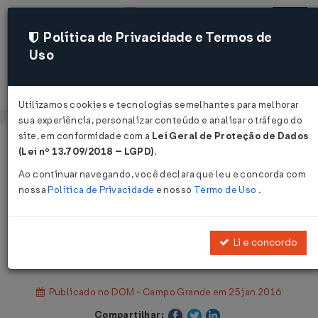
Política de Privacidade e Termos de
Uso
Acessar
Utilizamos cookies e tecnologias semelhantes para melhorar
sua experiência, personalizar conteúdo e analisar o tráfego do
site, em conformidade com a
Lei Geral de Proteção de Dados
Página Inicial
Legislações
(Lei nº 13.709/2018 – LGPD)
.
Legislação Municipal - Campo Grande
Ao continuar navegando, você declara que leu e concorda com
nossa
Política de Privacidade
e nosso
Termo de Uso
.
Voltar
Lei Complementar Nº 273 DE
Li e concordo
15/01/2016
Publicado no DOM - Campo Grande em 25 jan 2016
Compartilhar: