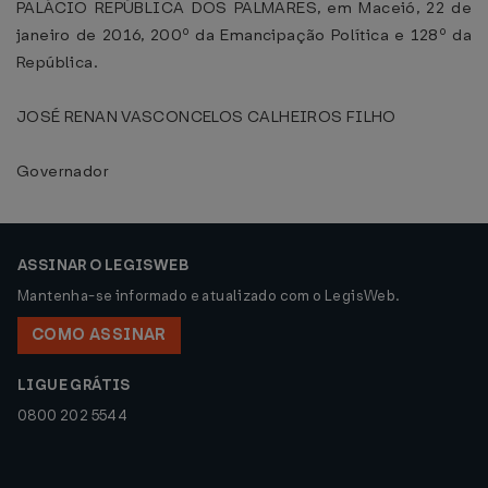
PALÁCIO REPÚBLICA DOS PALMARES, em Maceió, 22 de
janeiro de 2016, 200º da Emancipação Política e 128º da
República.
JOSÉ RENAN VASCONCELOS CALHEIROS FILHO
Governador
ASSINAR O LEGISWEB
Mantenha-se informado e atualizado com o LegisWeb.
COMO ASSINAR
LIGUE GRÁTIS
0800 202 5544