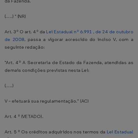
da Fazenda.
(.....) " (NR)
Art. 3º O art. 4º da
Lei Estadual nº 6.991 , de 24 de outubro
de 2008
, passa a vigorar acrescido do inciso V, com a
seguinte redação:
"Art. 4º A Secretaria de Estado da Fazenda, atendidas as
demais condições previstas nesta Lei:
(.....)
V - efetuará sua regulamentação." (AC)
Art. 4 º (VETADO).
Art. 5 º Os créditos adquiridos nos termos da
Lei Estadual