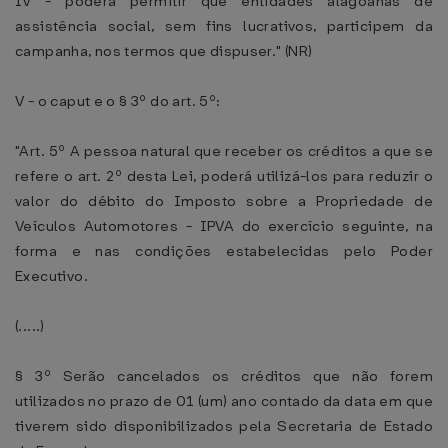
IV - poderá permitir que entidades alagoanas de
assistência social, sem fins lucrativos, participem da
campanha, nos termos que dispuser." (NR)
V - o caput e o § 3º do art. 5º:
"Art. 5º A pessoa natural que receber os créditos a que se
refere o art. 2º desta Lei, poderá utilizá-los para reduzir o
valor do débito do Imposto sobre a Propriedade de
Veículos Automotores - IPVA do exercício seguinte, na
forma e nas condições estabelecidas pelo Poder
Executivo.
(.....)
§ 3º Serão cancelados os créditos que não forem
utilizados no prazo de 01 (um) ano contado da data em que
tiverem sido disponibilizados pela Secretaria de Estado