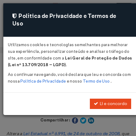
Política de Privacidade e Termos de
Uso
Acessar
Utilizamos cookies e tecnologias semelhantes para melhorar
sua experiência, personalizar conteúdo e analisar o tráfego do
site, em conformidade com a
Lei Geral de Proteção de Dados
Página Inicial
Legislações
Legislação Estadual - Alagoas
(Lei nº 13.709/2018 – LGPD)
.
Ao continuar navegando, você declara que leu e concorda com
Voltar
nossa
Política de Privacidade
e nosso
Termo de Uso
.
Lei Nº 7793 DE 22/01/2016
Li e concordo
Publicado no DOE - AL em 25 jan 2016
Compartilhar:
Altera a
Lei Estadual nº 6.991, de 24 de outubro de 2008
, que