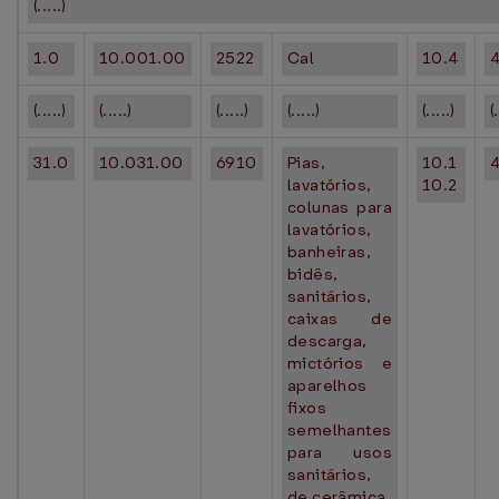
(.....)
1.0
10.001.00
2522
Cal
10.4
(.....)
(.....)
(.....)
(.....)
(.....)
(
31.0
10.031.00
6910
Pias,
10.1
lavatórios,
10.2
colunas para
lavatórios,
banheiras,
bidês,
sanitários,
caixas de
descarga,
mictórios e
aparelhos
fixos
semelhantes
para usos
sanitários,
de cerâmica