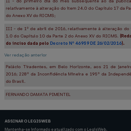
II - do primeiro dia do mês subsequente ao da publica
relativamente à alteração do item 24.0 do Capítulo 17 da Pa
do Anexo XV do RICMS;
III - de 1º de abril de 2016, relativamente à alteração do
1.0 do Capítulo 10 da Parte 2 do Anexo XV do RICMS.
(Red
do inciso dada pelo
Decreto Nº 46959 DE 26/02/2016
).
Ver redação anterior
Palácio Tiradentes, em Belo Horizonte, aos 21 de janei
2016; 228º da Inconfidência Mineira e 195º da Independ
do Brasil.
FERNANDO DAMATA PIMENTEL
ASSINAR O LEGISWEB
Mantenha-se informado e atualizado com o LegisWeb.