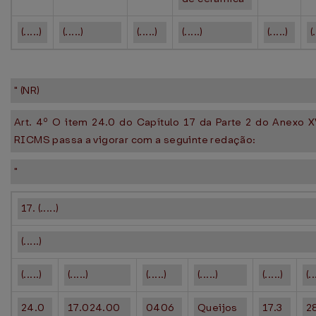
(.....)
(.....)
(.....)
(.....)
(.....)
(
" (NR)
Art. 4º O item 24.0 do Capítulo 17 da Parte 2 do Anexo 
RICMS passa a vigorar com a seguinte redação:
"
17. (.....)
(.....)
(.....)
(.....)
(.....)
(.....)
(.....)
(..
24.0
17.024.00
0406
Queijos
17.3
2