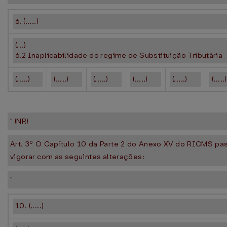
6. (.....)
(...)
6.2 Inaplicabilidade do regime de Substituição Tributária
(.....)
(.....)
(.....)
(.....)
(.....)
(.....)
" (NR)
Art. 3º O Capítulo 10 da Parte 2 do Anexo XV do RICMS pa
vigorar com as seguintes alterações:
"
10. (.....)