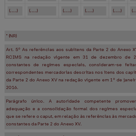
(.....)
(.....)
(.....)
(.....)
(.....)
(..
" (NR)
Art. 5º As referências aos subitens da Parte 2 do Anexo 
RCIMS na redação vigente em 31 de dezembro de 2
constantes de regimes especiais, consideram-se feita
correspondentes mercadorias descritas nos itens dos capí
da Parte 2 do Anexo XV na redação vigente em 1º de janei
2016.
Parágrafo único. A autoridade competente promove
adequação e a consolidação formal dos regimes especia
que se refere o caput, em relação às referências às mercad
constantes da Parte 2 do Anexo XV.