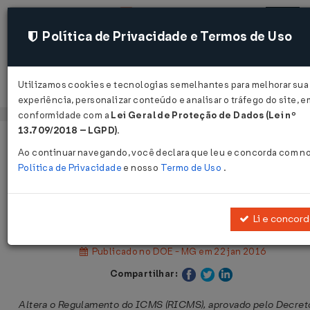
Política de Privacidade e Termos de Uso
Utilizamos cookies e tecnologias semelhantes para melhorar sua
Acessar
experiência, personalizar conteúdo e analisar o tráfego do site, e
conformidade com a
Lei Geral de Proteção de Dados (Lei nº
13.709/2018 – LGPD)
.
Página Inicial
Legislações
Legislação Estadual - Minas Gerai
Ao continuar navegando, você declara que leu e concorda com n
Política de Privacidade
e nosso
Termo de Uso
.
Decreto Nº 46940 DE 21/01/2016
Li e concor
Publicado no DOE - MG em 22 jan 2016
Compartilhar:
Altera o Regulamento do ICMS (RICMS), aprovado pelo Decret