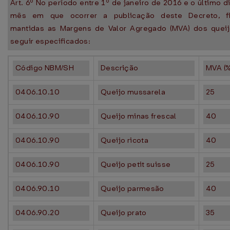
Art. 6º No período entre 1º de janeiro de 2016 e o último d
mês em que ocorrer a publicação deste Decreto, f
mantidas as Margens de Valor Agregado (MVA) dos queij
seguir especificados:
Código NBM/SH
Descrição
MVA (%
0406.10.10
Queijo mussarela
25
0406.10.90
Queijo minas frescal
40
0406.10.90
Queijo ricota
40
0406.10.90
Queijo petit suisse
25
0406.90.10
Queijo parmesão
40
0406.90.20
Queijo prato
35