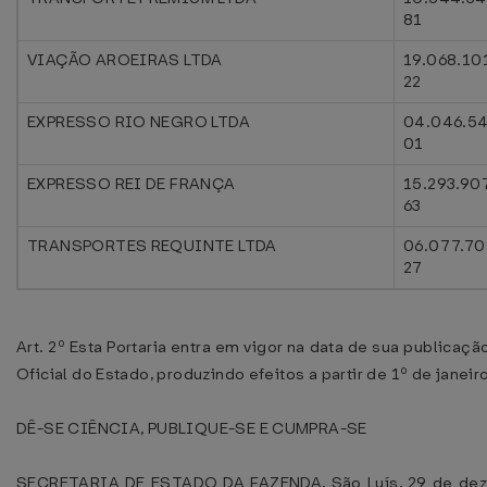
81
VIAÇÃO AROEIRAS LTDA
19.068.10
22
EXPRESSO RIO NEGRO LTDA
04.046.5
01
EXPRESSO REI DE FRANÇA
15.293.90
63
TRANSPORTES REQUINTE LTDA
06.077.70
27
Art. 2º Esta Portaria entra em vigor na data de sua publicaçã
Oficial do Estado, produzindo efeitos a partir de 1º de janeir
DÊ-SE CIÊNCIA, PUBLIQUE-SE E CUMPRA-SE
SECRETARIA DE ESTADO DA FAZENDA, São Luís, 29 de de