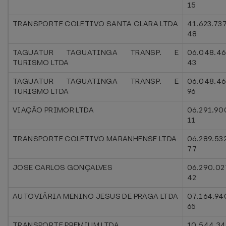
15
TRANSPORTE COLETIVO SANTA CLARA LTDA
41.623.73
48
TAGUATUR TAGUATINGA TRANSP. E
06.048.46
TURISMO LTDA
43
TAGUATUR TAGUATINGA TRANSP. E
06.048.4
TURISMO LTDA
96
VIAÇÃO PRIMOR LTDA
06.291.90
11
TRANSPORTE COLETIVO MARANHENSE LTDA
06.289.53
77
JOSE CARLOS GONÇALVES
06.290.02
42
AUTOVIÁRIA MENINO JESUS DE PRAGA LTDA
07.164.94
65
TRANSPORTE PREMIUM LTDA
10.544.34