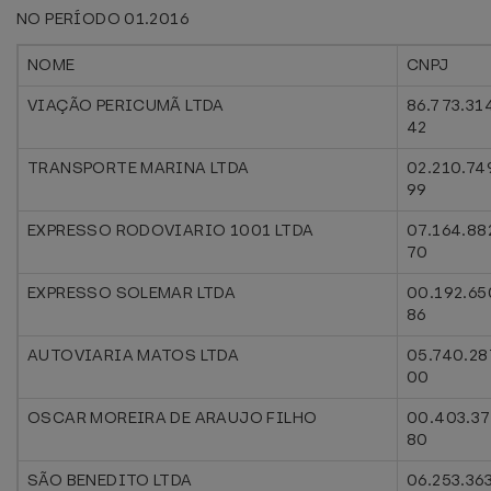
NO PERÍODO 01.2016
NOME
CNPJ
VIAÇÃO PERICUMÃ LTDA
86.773.31
42
TRANSPORTE MARINA LTDA
02.210.74
99
EXPRESSO RODOVIARIO 1001 LTDA
07.164.88
70
EXPRESSO SOLEMAR LTDA
00.192.65
86
AUTOVIARIA MATOS LTDA
05.740.28
00
OSCAR MOREIRA DE ARAUJO FILHO
00.403.37
80
SÃO BENEDITO LTDA
06.253.36