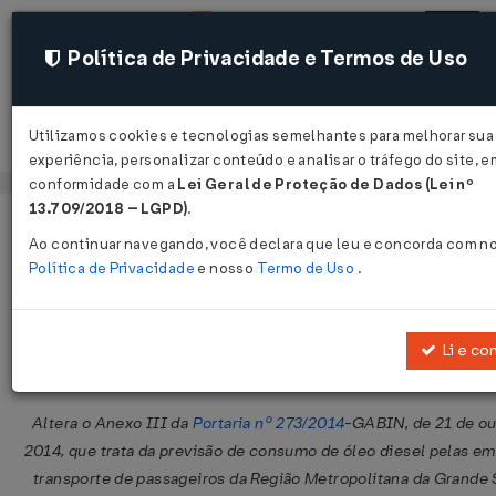
Política de Privacidade e Termos de Uso
Utilizamos cookies e tecnologias semelhantes para melhorar sua
Acessar
experiência, personalizar conteúdo e analisar o tráfego do site, e
conformidade com a
Lei Geral de Proteção de Dados (Lei nº
13.709/2018 – LGPD)
.
Página Inicial
Legislações
Legislação Estadual - Maranhão
Ao continuar navegando, você declara que leu e concorda com n
Política de Privacidade
e nosso
Termo de Uso
.
Portaria GABIN Nº 593 DE 29/12/201
Publicado no DOE - MA em 5 jan 2016
Li e co
Compartilhar:
Altera o Anexo III da
Portaria nº 273/2014
-GABIN, de 21 de ou
2014, que trata da previsão de consumo de óleo diesel pelas e
transporte de passageiros da Região Metropolitana da Grande 