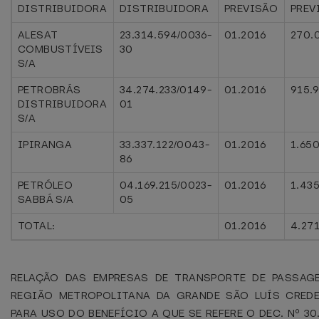
DISTRIBUIDORA
DISTRIBUIDORA
PREVISÃO
PREV
ALESAT
23.314.594/0036-
01.2016
270.
COMBUSTÍVEIS
30
S/A
PETROBRÁS
34.274.233/0149-
01.2016
915.
DISTRIBUIDORA
01
S/A
IPIRANGA
33.337.122/0043-
01.2016
1.65
86
PETRÓLEO
04.169.215/0023-
01.2016
1.43
SABBÁ S/A
05
TOTAL:
01.2016
4.27
RELAÇÃO DAS EMPRESAS DE TRANSPORTE DE PASSAG
REGIÃO METROPOLITANA DA GRANDE SÃO LUÍS CRED
PARA USO DO BENEFÍCIO A QUE SE REFERE O DEC. Nº 30