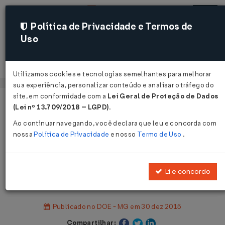
Política de Privacidade e Termos de
Uso
Acessar
Utilizamos cookies e tecnologias semelhantes para melhorar
sua experiência, personalizar conteúdo e analisar o tráfego do
site, em conformidade com a
Lei Geral de Proteção de Dados
Página Inicial
Legislações
(Lei nº 13.709/2018 – LGPD)
.
Legislação Estadual - Minas Gerais
Ao continuar navegando, você declara que leu e concorda com
nossa
Política de Privacidade
e nosso
Termo de Uso
.
Voltar
Resolução SEF Nº 4855 DE
Li e concordo
29/12/2015
Publicado no DOE - MG em 30 dez 2015
Compartilhar: