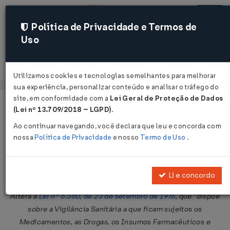
Política de Privacidade e Termos de
Uso
Acessar
Utilizamos cookies e tecnologias semelhantes para melhorar
sua experiência, personalizar conteúdo e analisar o tráfego do
site, em conformidade com a
Lei Geral de Proteção de Dados
Página Inicial
Legislações
Legislação Federal
Voltar
(Lei nº 13.709/2018 – LGPD)
.
Ao continuar navegando, você declara que leu e concorda com
Lei Nº 13236 DE 29/12/2015
nossa
Política de Privacidade
e nosso
Termo de Uso
.
Publicado no DOU em 30 dez 2015
Compartilhar:
Li e concordo
Altera a
Lei nº 6.360, de 23 de setembro de 1976
, que "dispõe
sobre a Vigilância Sanitária a que ficam sujeitos os
Medicamentos, as Drogas, os Insumos Farmacêuticos e