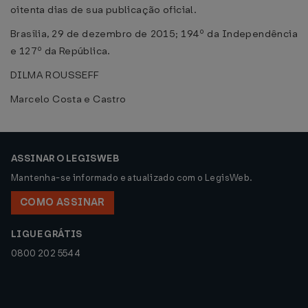
oitenta dias de sua publicação oficial.
Brasília, 29 de dezembro de 2015; 194º da Independência
e 127º da República.
DILMA ROUSSEFF
Marcelo Costa e Castro
ASSINAR O LEGISWEB
Mantenha-se informado e atualizado com o LegisWeb.
COMO ASSINAR
LIGUE GRÁTIS
0800 202 5544