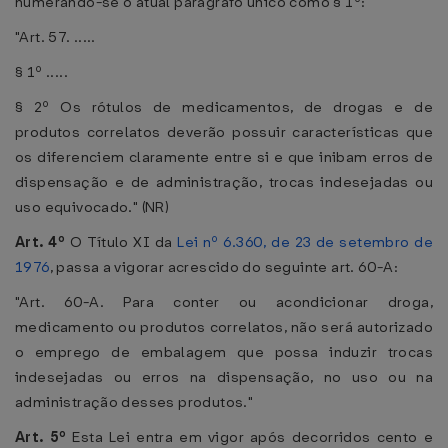
numerando-se o atual parágrafo único como § 1º:
"Art. 57. .....
§ 1º .....
§ 2º Os rótulos de medicamentos, de drogas e de
produtos correlatos deverão possuir características que
os diferenciem claramente entre si e que inibam erros de
dispensação e de administração, trocas indesejadas ou
uso equivocado." (NR)
Art. 4º
O Título XI da
Lei nº 6.360, de 23 de setembro de
1976
, passa a vigorar acrescido do seguinte art. 60-A:
"Art. 60-A. Para conter ou acondicionar droga,
medicamento ou produtos correlatos, não será autorizado
o emprego de embalagem que possa induzir trocas
indesejadas ou erros na dispensação, no uso ou na
administração desses produtos."
Art. 5º
Esta Lei entra em vigor após decorridos cento e