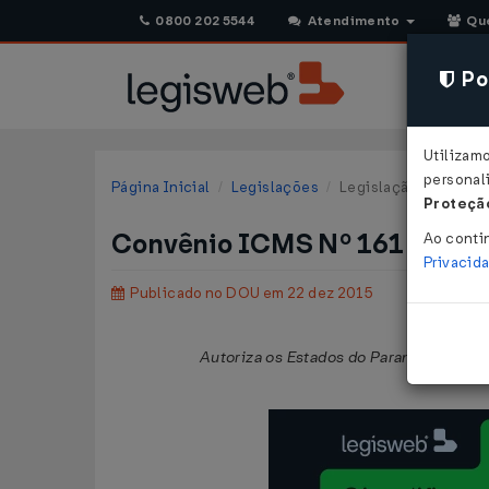
0800 202 5544
Atendimento
Qu
Pol
Utilizam
personali
Página Inicial
Legislações
Legislação Federal
Proteção
Convênio ICMS Nº 161 DE 18
Ao conti
Privacid
Publicado no DOU em 22 dez 2015
Autoriza os Estados do Paraná e do Piau