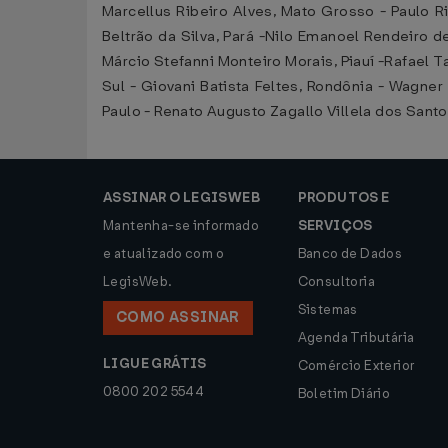
Marcellus Ribeiro Alves, Mato Grosso - Paulo R
Beltrão da Silva, Pará -Nilo Emanoel Rendeiro 
Márcio Stefanni Monteiro Morais, Piauí -Rafael 
Sul - Giovani Batista Feltes, Rondônia - Wagner
Paulo - Renato Augusto Zagallo Villela dos Santo
ASSINAR O LEGISWEB
PRODUTOS E
Mantenha-se informado
SERVIÇOS
e atualizado com o
Banco de Dados
LegisWeb.
Consultoria
Sistemas
COMO ASSINAR
Agenda Tributária
LIGUE GRÁTIS
Comércio Exterior
0800 202 5544
Boletim Diário