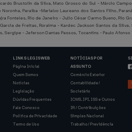
icardo Brustolin da Silva, Mato Grosso do Sul - Márcio Camp
de Noronha, Paraíba -Marialvo Laureano dos Santos Filho, Par
Tajra Fonteles, Rio de Janeiro - Julio César Carmo Bueno, Rio G
 Garcia de Freitas, Roraima - Kardec Jackson Santos da Silva
s, Sergipe - Jeferson Dantas Passos, Tocantins - Paulo Afonso 
LINKS LEGISWEB
NOTÍCIAS POR
S
Página Inicial
ASSUNTO
Quem Somos
Comércio Exterior
Notícias
Contabilidade /
Legislação
Societário
Dúvidas Frequentes
ICMS, IPI, ISS e Outros
Fale Conosco
IR / Contribuições
Política de Privacidade
Simples Nacional
Termo de Uso
Trabalho / Previdência