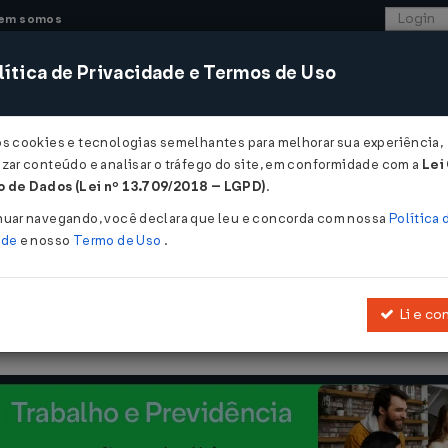
em somos
ítica de Privacidade e Termos de Uso
CONSULTORIA
SISTEMAS
COMÉRCIO EXTER
os cookies e tecnologias semelhantes para melhorar sua experiência,
zar conteúdo e analisar o tráfego do site, em conformidade com a
Lei
 de Dados (Lei nº 13.709/2018 – LGPD)
.
/12/2015
nuar navegando, você declara que leu e concorda com nossa
Política 
ade
e nosso
Termo de Uso
.
Li e co
í a isentar do ICMS as saídas internas de mercadorias e bens rece