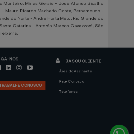
os Monteiro, Minas Gerais - José Afonso Bicalho
aná - Mauro Ricardo Machado Costa, Pernambuco -
rande do Norte - André Horta Melo, Rio Grande do
, Santa Catarina - Antonio Marcos Gavazzoni, São
Teixeira.
IGA-NOS
JÁ SOU CLIENTE
Área do Assinante
Fale Conosco
TRABALHE CONOSCO
Telefones