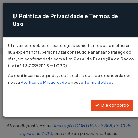
Política de Privacidade e Termos de
Uso
Acessar
Utilizamos cookies e tecnologias semelhantes para melhorar
sua experiência, personalizar conteúdo e analisar o tráfego do
site, em conformidade com a
Lei Geral de Proteção de Dados
Página Inicial
Legislações
Legislação Federal
Voltar
(Lei nº 13.709/2018 – LGPD)
.
Ao continuar navegando, você declara que leu e concorda com
Resolução CONTRAN Nº 571 DE
nossa
Política de Privacidade
e nosso
Termo de Uso
.
16/12/2015
Publicado no DOU em 18 dez 2015
Li e concordo
Compartilhar:
Altera dispositivos da
Resolução CONTRAN nº 358, de 13 de
agosto de 2010
, que trata de procedimentos de