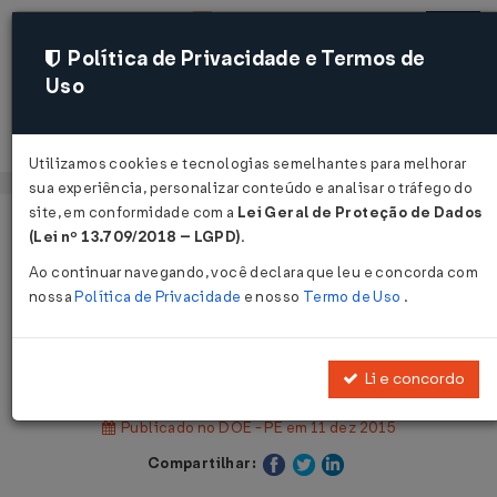
Política de Privacidade e Termos de
Uso
Acessar
Utilizamos cookies e tecnologias semelhantes para melhorar
sua experiência, personalizar conteúdo e analisar o tráfego do
site, em conformidade com a
Lei Geral de Proteção de Dados
Página Inicial
Legislações
(Lei nº 13.709/2018 – LGPD)
.
Legislação Estadual - Pernambuco
Ao continuar navegando, você declara que leu e concorda com
nossa
Política de Privacidade
e nosso
Termo de Uso
.
Voltar
Lei Nº 15663 DE 10/12/2015
Li e concordo
Publicado no DOE - PE em 11 dez 2015
Compartilhar: