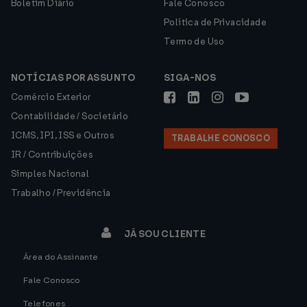
Boletim Diário
Fale Conosco
Política de Privacidade
Termo de Uso
NOTÍCIAS POR ASSUNTO
SIGA-NOS
Comércio Exterior
Contabilidade / Societário
ICMS, IPI, ISS e Outros
TRABALHE CONOSCO
IR / Contribuições
Simples Nacional
Trabalho / Previdência
JÁ SOU CLIENTE
Área do Assinante
Fale Conosco
Telefones