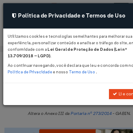
Política de Privacidade e Termos de Uso
Utilizamos cookies e tecnologias semelhantes para melhorar sua
Acessar
experiência, personalizar conteúdo e analisar o tráfego do site, e
conformidade com a
Lei Geral de Proteção de Dados (Lei nº
13.709/2018 – LGPD)
.
Página Inicial
Legislações
Legislação Estadual - Maranhão
Ao continuar navegando, você declara que leu e concorda com n
Política de Privacidade
e nosso
Termo de Uso
.
Portaria SEFAZ Nº 541 DE 19/11/201
Publicado no DOE - MA em 25 nov 2015
Li e co
Compartilhar:
Altera o Anexo III da
Portaria nº 273/2014
- GABIN.