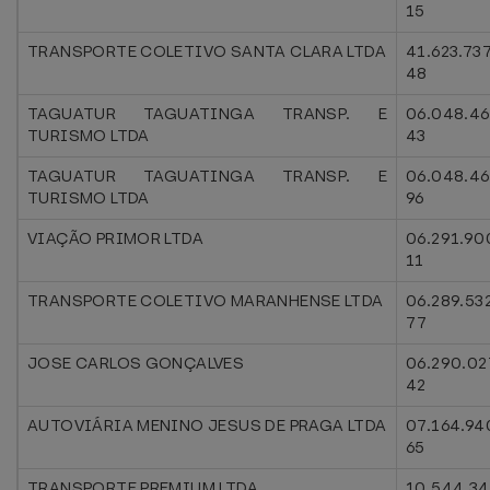
15
TRANSPORTE COLETIVO SANTA CLARA LTDA
41.623.73
48
TAGUATUR TAGUATINGA TRANSP. E
06.048.46
TURISMO LTDA
43
TAGUATUR TAGUATINGA TRANSP. E
06.048.4
TURISMO LTDA
96
VIAÇÃO PRIMOR LTDA
06.291.90
11
TRANSPORTE COLETIVO MARANHENSE LTDA
06.289.53
77
JOSE CARLOS GONÇALVES
06.290.02
42
AUTOVIÁRIA MENINO JESUS DE PRAGA LTDA
07.164.94
65
TRANSPORTE PREMIUM LTDA
10.544.34