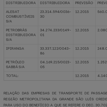
DISTRIBUIDORA
DISTRIBUIDORA
PREVISÃO
PREV
ALESAT
23.314.594/0036-
12.2015
560.
COMBUSTÍVEIS
30
S/A
PETROBRÁS
34.274.233/0149-
12.2015
2.08
DISTRIBUIDORA
01
S/A
IPIRANGA
33.337.122/0043-
12.2015
248.
86
PETRÓLEO
04.169.215/0023-
12.2015
1.25
SABBÁ S/A
05
TOTAL:
12.2015
4.14
RELAÇÃO DAS EMPRESAS DE TRANSPORTE DE PASSAG
REGIÃO METROPOLITANA DA GRANDE SÃO LUÍS CRED
PARA USO DO BENEFÍCIO A QUE SE REFERE O DEC. 30.70