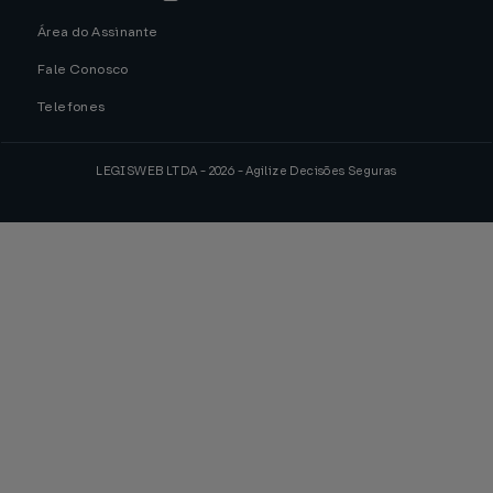
Área do Assinante
Fale Conosco
Telefones
LEGISWEB LTDA - 2026 - Agilize Decisões Seguras