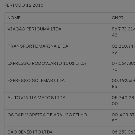
PERÍODO 12.2015
NOME
CNPJ
VIAÇÃO PERICUMÃ LTDA
86.773.31
42
TRANSPORTE MARINA LTDA
02.210.74
99
EXPRESSO RODOVIARIO 1001 LTDA
07.164.88
70
EXPRESSO SOLEMAR LTDA
00.192.65
86
AUTOVIARIA MATOS LTDA
05.740.28
00
OSCAR MOREIRA DE ARAUJO FILHO
00.403.37
80
SÃO BENEDITO LTDA
06.253.36